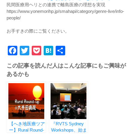
民間医療用ヘリとの連携で離島医療の理想を実現
https://www.yonemorihp.jp/smahapi/category/genre-live/info-
people/
お手すきの際にご覧ください。
Facebook
Twitter
Pocket
Hatena
共
有
この記事を読んだ人はこんな記事にもご興味が
あるかも
【へき地医療ツア
『RVTS Sydney
ー】Rural Round-
Workshops、始ま