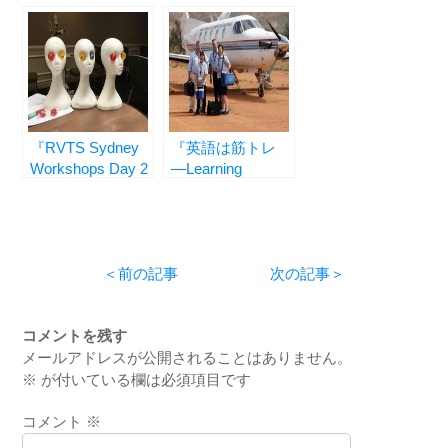
up＠大井田病院/
る ―RVTS
高知県
Sydney
Workshops Day
1―』
『RVTS Sydney
『英語は筋トレ
Workshops Day 2
―Learning
– Morning 』
English Is Like A
Muscle
Training―』
＜前の記事
次の記事＞
コメントを残す
メールアドレスが公開されることはありません。
※
が付いている欄は必須項目です
コメント
※