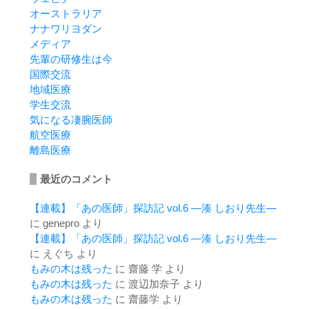
オーストラリア
ナナワリヨダン
メディア
先輩の研修生は今
国際交流
地域医療
学生交流
気になる凄腕医師
航空医療
離島医療
最近のコメント
【連載】「あの医師」探訪記 vol.6 ―湊 しおり先生―
に
genepro
より
【連載】「あの医師」探訪記 vol.6 ―湊 しおり先生―
に
えぐち
より
もみの木は残った
に
齋藤 学
より
もみの木は残った
に
渡辺加奈子
より
もみの木は残った
に
齋藤学
より