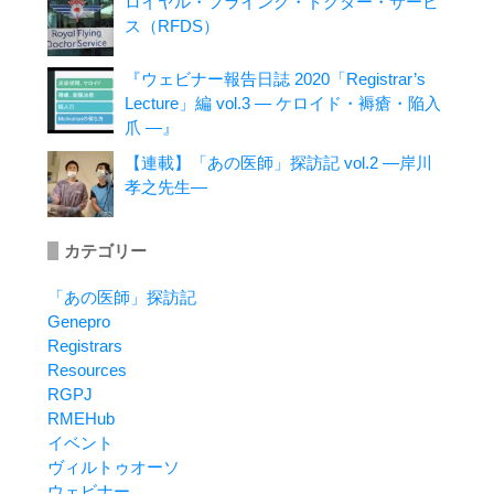
ロイヤル・フライング・ドクター・サービ
ス（RFDS）
『ウェビナー報告日誌 2020「Registrar’s
Lecture」編 vol.3 ― ケロイド・褥瘡・陥入
爪 ―』
【連載】「あの医師」探訪記 vol.2 ―岸川
孝之先生―
カテゴリー
「あの医師」探訪記
Genepro
Registrars
Resources
RGPJ
RMEHub
イベント
ヴィルトゥオーソ
ウェビナー