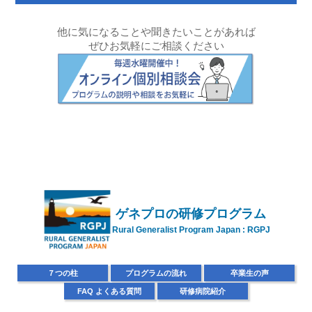
他に気になることや聞きたいことがあれば
ぜひお気軽にご相談ください
ゲネプロの
研修プログラム
Rural Generalist Program Japan : RGPJ
７
つの柱
プ
ログラムの流れ
卒
業生の声
FAQ
よくある質問
研
修病院紹介