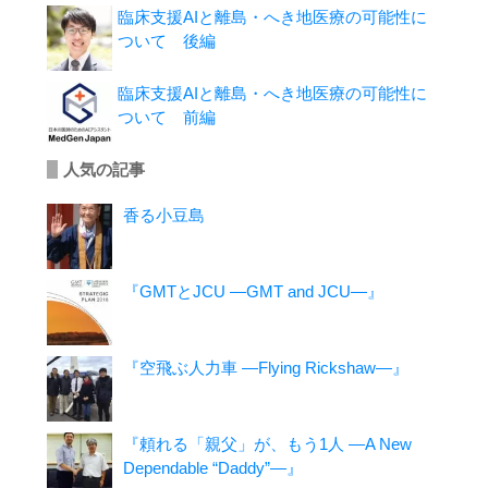
臨床支援AIと離島・へき地医療の可能性に
ついて 後編
臨床支援AIと離島・へき地医療の可能性に
ついて 前編
人気の記事
香る小豆島
『GMTとJCU ―GMT and JCU―』
『空飛ぶ人力車 ―Flying Rickshaw―』
『頼れる「親父」が、もう1人 ―A New
Dependable “Daddy”―』