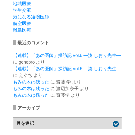
地域医療
学生交流
気になる凄腕医師
航空医療
離島医療
最近のコメント
【連載】「あの医師」探訪記 vol.6 ―湊 しおり先生―
に
genepro
より
【連載】「あの医師」探訪記 vol.6 ―湊 しおり先生―
に
えぐち
より
もみの木は残った
に
齋藤 学
より
もみの木は残った
に
渡辺加奈子
より
もみの木は残った
に
齋藤学
より
アーカイブ