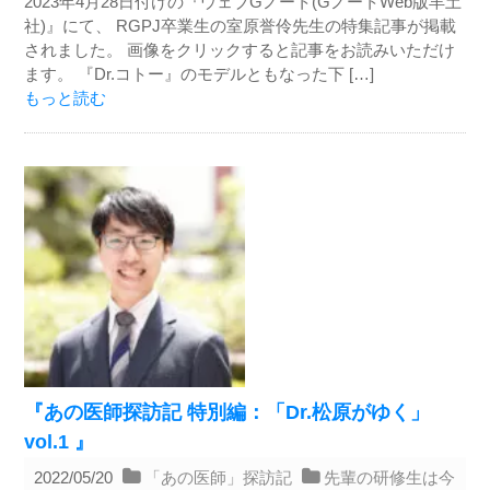
2023年4月28日付けの『ウェブGノート(GノートWeb版羊土
社)』にて、 RGPJ卒業生の室原誉伶先生の特集記事が掲載
されました。 画像をクリックすると記事をお読みいただけ
ます。 『Dr.コトー』のモデルともなった下 […]
もっと読む
『あの医師探訪記 特別編：「Dr.松原がゆく」
vol.1 』
2022/05/20
「あの医師」探訪記
先輩の研修生は今