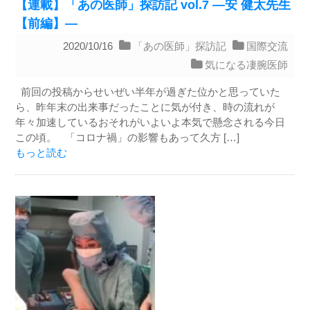
【連載】「あの医師」探訪記 vol.7 ―安 健太先生
【前編】―
2020/10/16
「あの医師」探訪記
国際交流
気になる凄腕医師
前回の投稿からせいぜい半年が過ぎた位かと思っていた
ら、昨年末の出来事だったことに気が付き、時の流れが
年々加速しているおそれがいよいよ本気で懸念される今日
この頃。 「コロナ禍」の影響もあって久方 […]
もっと読む