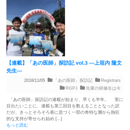
【連載】「あの医師」探訪記 vol.3 ―上垣内 隆文
先生―
2018/11/05
「あの医師」探訪記
Registrars
RGPJ
先輩の研修生は今
「あの医師」探訪記の連載が始まり、早くも半年。 実に
目出たいことに、連載も第三回目を数えることとなった訳
だが、きっとそろそろ巷に息づく一部の奇特な層から熱狂
的な支持が寄せられ始め […]
もっと読む