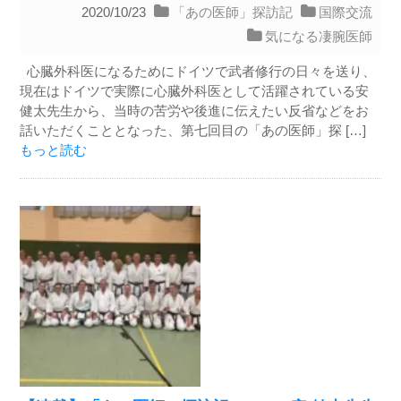
2020/10/23
「あの医師」探訪記
国際交流
気になる凄腕医師
心臓外科医になるためにドイツで武者修行の日々を送り、
現在はドイツで実際に心臓外科医として活躍されている安
健太先生から、当時の苦労や後進に伝えたい反省などをお
話いただくこととなった、第七回目の「あの医師」探 […]
もっと読む