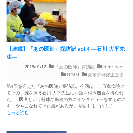
【連載】「あの医師」探訪記 vol.4 ―石川 大平先
生―
2019/01/12
「あの医師」探訪記
Registrars
RGPJ
先輩の研修生は今
第4回を迎えた「あの医師」探訪記。今回は、上五島病院に
てその手腕を揮う石川 大平先生にお話を伺う機会を得られ
た。 医者という特殊な職種の方にインタビューをするのに
も、ややこなれてきた感があるが、今回もまずは […]
もっと読む