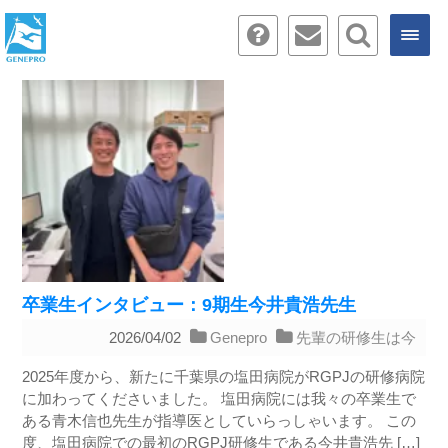
卒業生インタビュー：9期生今井貴浩先生
2026/04/02
Genepro
先輩の研修生は今
2025年度から、新たに千葉県の塩田病院がRGPJの研修病院
に加わってくださいました。 塩田病院には我々の卒業生で
ある青木信也先生が指導医としていらっしゃいます。 この
度、塩田病院での最初のRGPJ研修生である今井貴浩先 […]