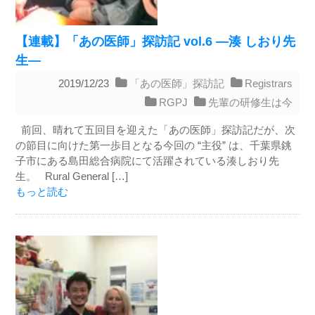
【連載】「あの医師」探訪記 vol.6 ―湊 しおり先
生―
2019/12/23
「あの医師」探訪記
Registrars
RGPJ
先輩の研修生は今
前回、晴れて五回目を迎えた「あの医師」探訪記だが、次
の節目に向けた第一歩目となる今回の “主役” は、千葉県銚
子市にある島田総合病院にて活躍されている湊しおり先
生。 Rural General […]
もっと読む