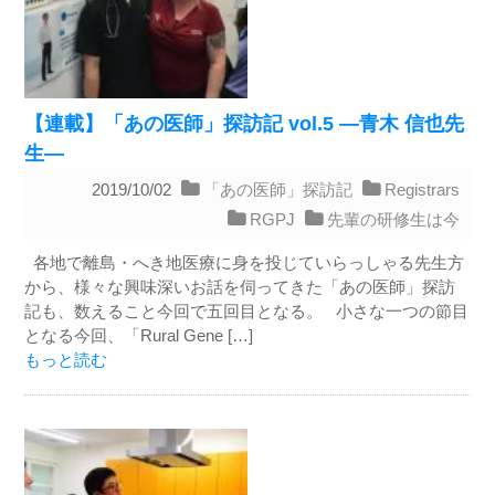
【連載】「あの医師」探訪記 vol.5 ―青木 信也先
生―
2019/10/02
「あの医師」探訪記
Registrars
RGPJ
先輩の研修生は今
各地で離島・へき地医療に身を投じていらっしゃる先生方
から、様々な興味深いお話を伺ってきた「あの医師」探訪
記も、数えること今回で五回目となる。 小さな一つの節目
となる今回、「Rural Gene […]
もっと読む