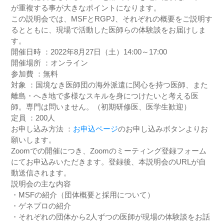
が重複する事が大きなポイントになります。
この説明会では、MSFとRGPJ、それぞれの概要をご説明す
るとともに、現場で活動した医師らの体験談をお届けしま
す。
開催日時 ：2022年8月27日（土）14:00～17:00
開催場所 ：オンライン
参加費 ：無料
対象 ：国境なき医師団の海外派遣に関心を持つ医師、また
離島・へき地で多様なスキルを身につけたいと考える医
師。専門は問いません。（初期研修医、医学生歓迎）
定員 ：200人
お申し込み方法 ：
お申込ページ
のお申し込みボタンよりお
願いします。
Zoomでの開催につき、Zoomのミーティング登録フォーム
にてお申込みいただきます。登録後、本説明会のURLが自
動送信されます。
説明会の主な内容
・MSFの紹介（団体概要と採用について）
・ゲネプロの紹介
・それぞれの団体から2人ずつの医師が現場の体験談をお話