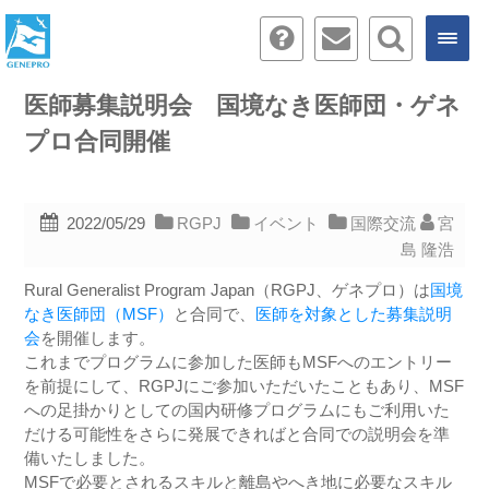
医師募集説明会 国境なき医師団・ゲネ
プロ合同開催
2022/05/29
RGPJ
イベント
国際交流
宮
島 隆浩
Rural Generalist Program Japan（RGPJ、ゲネプロ）は
国境
なき医師団（MSF）
と合同で、
医師を対象とした募集説明
会
を開催します。
これまでプログラムに参加した医師もMSFへのエントリー
を前提にして、RGPJにご参加いただいたこともあり、MSF
への足掛かりとしての国内研修プログラムにもご利用いた
だける可能性をさらに発展できればと合同での説明会を準
備いたしました。
MSFで必要とされるスキルと離島やへき地に必要なスキル