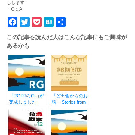
しします
・Q＆A
Facebook
Twitter
Pocket
Hatena
共
有
この記事を読んだ人はこんな記事にもご興味が
あるかも
『RGPJのロゴが
『ど田舎からのお
完成しました
話 ―Stories from
―Thie Is the
the Sticks―』
Official Logo of
RGJP―』