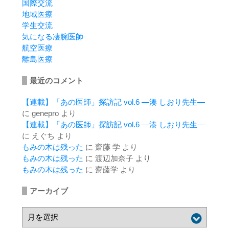
国際交流
地域医療
学生交流
気になる凄腕医師
航空医療
離島医療
最近のコメント
【連載】「あの医師」探訪記 vol.6 ―湊 しおり先生―
に
genepro
より
【連載】「あの医師」探訪記 vol.6 ―湊 しおり先生―
に
えぐち
より
もみの木は残った
に
齋藤 学
より
もみの木は残った
に
渡辺加奈子
より
もみの木は残った
に
齋藤学
より
アーカイブ