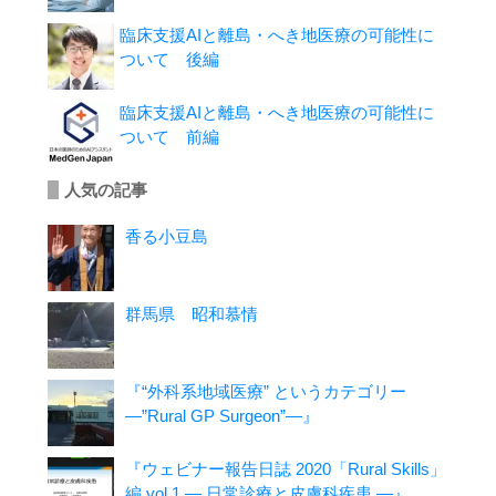
臨床支援AIと離島・へき地医療の可能性に
ついて 後編
臨床支援AIと離島・へき地医療の可能性に
ついて 前編
人気の記事
香る小豆島
群馬県 昭和慕情
『“外科系地域医療” というカテゴリー
―”Rural GP Surgeon”―』
『ウェビナー報告日誌 2020「Rural Skills」
編 vol.1 ― 日常診療と皮膚科疾患 ―』