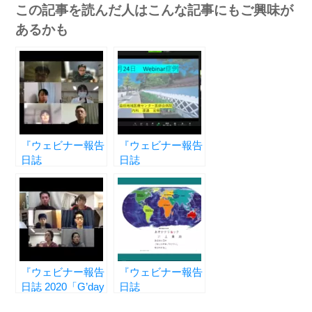
この記事を読んだ人はこんな記事にもご興味が
あるかも
『ウェビナー報告
『ウェビナー報告
日誌
日誌
2021「Closing
2020「Registrar’s
Webinar」編 』
Lecture」編 vol.1
―「第５期生」の
― 結核の診断と
卒業―』
治療 ―』
『ウェビナー報告
『ウェビナー報告
日誌 2020「G’day
日誌
Mate」編 vol.5 ―
2022「Special