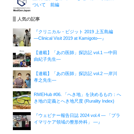
ついて 前編
人気の記事
『クリニカル・ビジット 2019 上五島編
―Clinical Visit 2019 at Kamigoto―』
【連載】「あの医師」探訪記 vol.1 ―中田
由紀子先生―
【連載】「あの医師」探訪記 vol.2 ―岸川
孝之先生―
RMEHub #06. 「へき地」を決めるもの：へ
き地の定義とへき地尺度 (Rurality Index)
『ウェビナー報告日誌 2024 vol.4 ― 「プラ
イマリケア領域の整形外科」 ―』