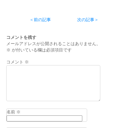
Ethical Problem
Lecture」編 vol.1
―』
― 親父のウェビ
ナー（整形外科）
＜前の記事
―』
次の記事＞
コメントを残す
メールアドレスが公開されることはありません。
※
が付いている欄は必須項目です
コメント
※
名前
※