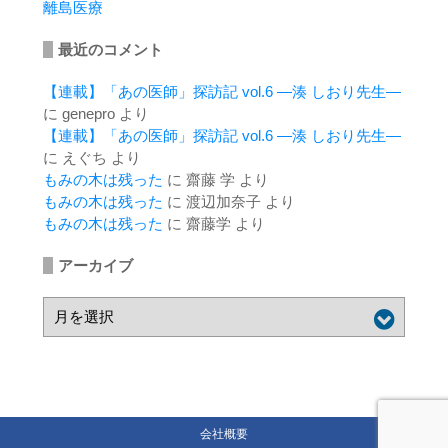
離島医療
最近のコメント
【連載】「あの医師」探訪記 vol.6 ―湊 しおり先生―
に
genepro
より
【連載】「あの医師」探訪記 vol.6 ―湊 しおり先生―
に
えぐち
より
もみの木は残った
に
齋藤 学
より
もみの木は残った
に
渡辺加奈子
より
もみの木は残った
に
齋藤学
より
アーカイブ
会社概要