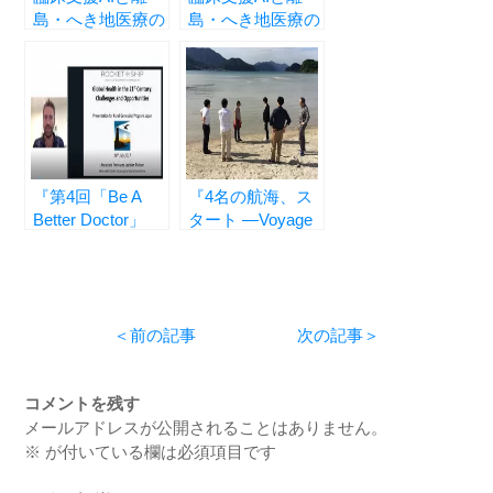
島・へき地医療の
島・へき地医療の
可能性について
可能性について
後編
前編
『第4回「Be A
『4名の航海、ス
Better Doctor」
タート ―Voyage
―“Be A Better
for a Good Rural
Doctor” Vol.4 by
Specialits―』
Dr. Lachlan
McIver 』
＜前の記事
次の記事＞
コメントを残す
メールアドレスが公開されることはありません。
※
が付いている欄は必須項目です