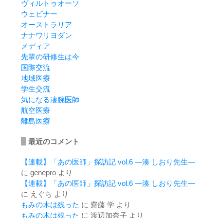
ヴィルトゥオーソ
ウェビナー
オーストラリア
ナナワリヨダン
メディア
先輩の研修生は今
国際交流
地域医療
学生交流
気になる凄腕医師
航空医療
離島医療
最近のコメント
【連載】「あの医師」探訪記 vol.6 ―湊 しおり先生―
に
genepro
より
【連載】「あの医師」探訪記 vol.6 ―湊 しおり先生―
に
えぐち
より
もみの木は残った
に
齋藤 学
より
もみの木は残った
に
渡辺加奈子
より