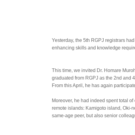
Yesterday, the 5th RGPJ registrars had 
enhancing skills and knowledge require
This time, we invited Dr. Homare Muroh
graduated from RGPJ as the 2nd and 4th
From this April, he has again participat
Moreover, he had indeed spent total of ov
remote islands: Kamigoto island, Oki-no
same-age peer, but also senior colleague