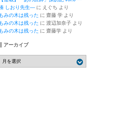
湊 しおり先生―
に
えぐち
より
もみの木は残った
に
齋藤 学
より
もみの木は残った
に
渡辺加奈子
より
もみの木は残った
に
齋藤学
より
アーカイブ