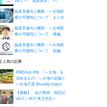
vol.2 ― 「脂質異常」 ―』
臨床支援AIと離島・へき地医
療の可能性について まとめ
臨床支援AIと離島・へき地医
療の可能性について 後編
臨床支援AIと離島・へき地医
療の可能性について 前編
人気の記事
RMEHub #06. 「へき地」を
決めるもの：へき地の定義と
へき地尺度 (Rurality Index)
【連載】「あの医師」探訪記
vol.2 ―岸川 孝之先生―