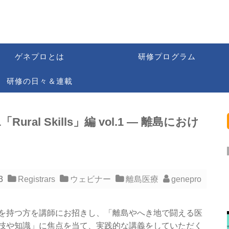
ゲネプロとは
研修プログラム
研修の日々＆連載
ral Skills」編 vol.1 ― 離島におけ
13
Registrars
ウェビナー
離島医療
genepro
を持つ方を講師にお招きし、「離島やへき地で闘える医
技や知識」に焦点を当て、実践的な講義をしていただく