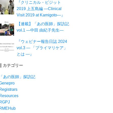
『クリニカル・ビジット
2019 上五島編 ―Clinical
Visit 2019 at Kamigoto―』
【連載】「あの医師」探訪記
vol.1 ―中田 由紀子先生―
『ウェビナー報告日誌 2024
vol.3 ― 「プライマリケア」
とは ―』
カテゴリー
「あの医師」探訪記
Genepro
Registrars
Resources
RGPJ
RMEHub