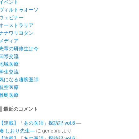
イベント
ヴィルトゥオーソ
ウェビナー
オーストラリア
ナナワリヨダン
メディア
先輩の研修生は今
国際交流
地域医療
学生交流
気になる凄腕医師
航空医療
離島医療
最近のコメント
【連載】「あの医師」探訪記 vol.6 ―
湊 しおり先生―
に
genepro
より
【連載】「あの医師」探訪記 vol.6 ―