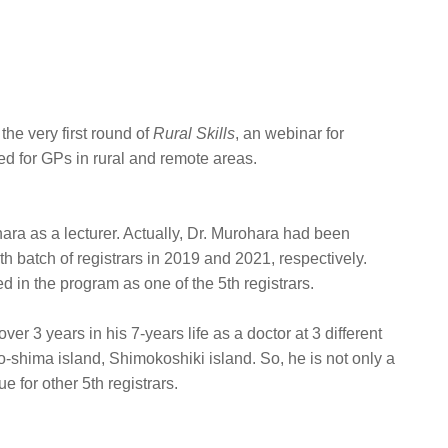
the very first round of
Rural Skills
, an webinar for
d for GPs in rural and remote areas.
ara as a lecturer. Actually, Dr. Murohara had been
 batch of registrars in 2019 and 2021, respectively.
ed in the program as one of the 5th registrars.
er 3 years in his 7-years life as a doctor at 3 different
-shima island, Shimokoshiki island. So, he is not only a
 for other 5th registrars.