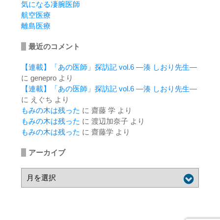
気になる凄腕医師
航空医療
離島医療
最近のコメント
【連載】「あの医師」探訪記 vol.6 ―湊 しおり先生―
に
genepro
より
【連載】「あの医師」探訪記 vol.6 ―湊 しおり先生―
に
えぐち
より
もみの木は残った
に
齋藤 学
より
もみの木は残った
に
渡辺加奈子
より
もみの木は残った
に
齋藤学
より
アーカイブ