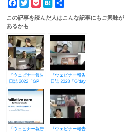
Facebook
Twitter
Pocket
Hatena
共
有
この記事を読んだ人はこんな記事にもご興味が
あるかも
『ウェビナー報告
『ウェビナー報告
日誌 2022「GP
日誌 2023「G’day
Road Map」編
Mate」編 vol.4 ―
vol.4 ― ジェネラ
症例ディスカッシ
リストのための症
ョン ―』
例検討 ―』
『ウェビナー報告
『ウェビナー報告