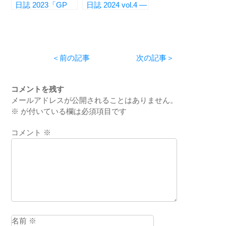
日誌 2023「GP
日誌 2024 vol.4 ―
Road Map」編
「プライマリケア
vol.6 ― 緩和ケア
領域の整形外科」
―』
―』
＜前の記事
次の記事＞
コメントを残す
メールアドレスが公開されることはありません。
※
が付いている欄は必須項目です
コメント
※
名前
※