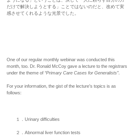
だけで解決しようとする」ことではないのだと、改めて実
感させてくれるような光景でした。
One of our regular monthly webinar was conducted this
month, too. Dr. Ronald McCoy gave a lecture to the registrars
under the theme of
“Primary Care Cases for Generalists”
.
For your information, the gist of the lecture’s topics is as
follows:
１．Urinary difficulties
２．Abnormal liver function tests