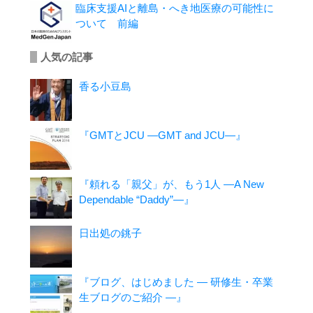
臨床支援AIと離島・へき地医療の可能性に
ついて 前編
人気の記事
香る小豆島
『GMTとJCU ―GMT and JCU―』
『頼れる「親父」が、もう1人 ―A New
Dependable “Daddy”―』
日出処の銚子
『ブログ、はじめました ― 研修生・卒業
生ブログのご紹介 ―』