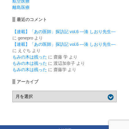
航空医療
離島医療
最近のコメント
【連載】「あの医師」探訪記 vol.6 ―湊 しおり先生―
に
genepro
より
【連載】「あの医師」探訪記 vol.6 ―湊 しおり先生―
に
えぐち
より
もみの木は残った
に
齋藤 学
より
もみの木は残った
に
渡辺加奈子
より
もみの木は残った
に
齋藤学
より
アーカイブ