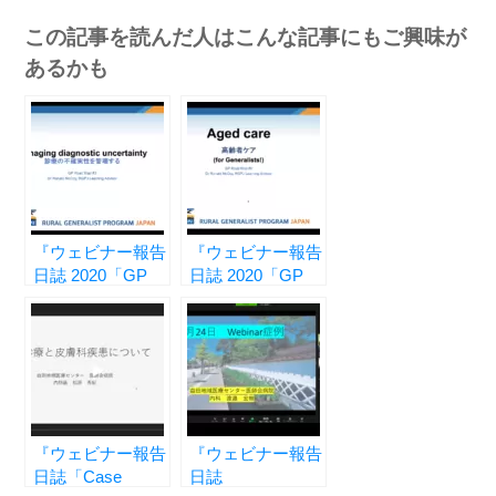
有
この記事を読んだ人はこんな記事にもご興味が
あるかも
『ウェビナー報告
『ウェビナー報告
日誌 2020「GP
日誌 2020「GP
Road Map」編
Road Map」編
vol.2 ― 診断にお
vol.3 ― ジェネラ
ける不確実性の管
リストの高齢者ケ
理 ―』
ア ―』
『ウェビナー報告
『ウェビナー報告
日誌「Case
日誌