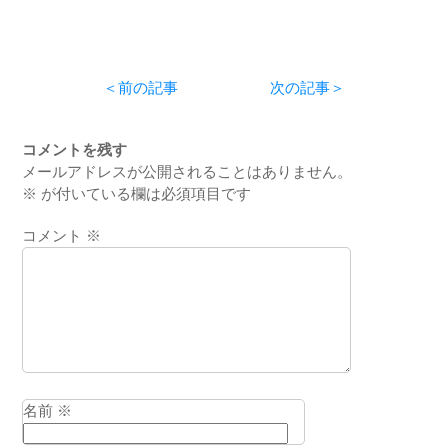
Based
2020「Registrar’s
Discussion」編
Lecture」編 vol.1
vol.2 ―皮膚科 編
― 結核の診断と
―』
治療 ―』
＜前の記事
次の記事＞
コメントを残す
メールアドレスが公開されることはありません。
※
が付いている欄は必須項目です
コメント
※
名前
※