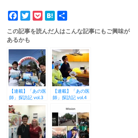
Facebook
Twitter
Pocket
Hatena
共
有
この記事を読んだ人はこんな記事にもご興味が
あるかも
【連載】「あの医
【連載】「あの医
師」探訪記 vol.3
師」探訪記 vol.4
―上垣内 隆文先
―石川 大平先生
生―
―