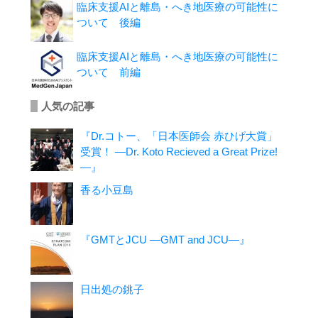
臨床支援AIと離島・へき地医療の可能性に
ついて 後編
臨床支援AIと離島・へき地医療の可能性に
ついて 前編
人気の記事
『Dr.コトー、「日本医師会 赤ひげ大賞」
受賞！ ―Dr. Koto Recieved a Great Prize!
―』
香る小豆島
『GMTとJCU ―GMT and JCU―』
日出処の銚子