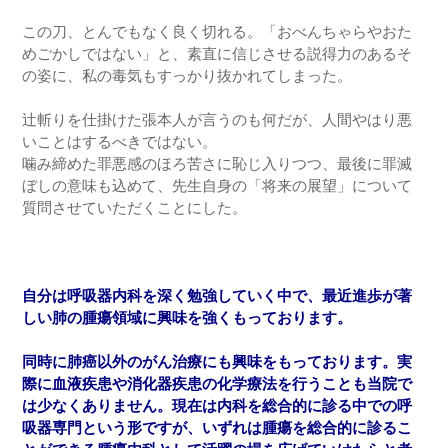
この刀、とんでもなく良く切れる。「おべんちゃらやおた
めごかしではない」と、素直に信じさせる説得力のあるそ
の姿に、私の毒気もすっかり抜かれてしまった。
辻斬りを仕掛けた張本人が言うのも何だが、人間やはり悪
いことはするべきではない。
噛み締めた罪悪感のほろ苦さに恥じ入りつつ、最後に罪滅
ぼしの意味も込めて、先生自身の「将来の展望」について
質問させていただくことにした。
自分は呼吸器内科を深く勉強していく中で、最近進歩が著
しい肺の腫瘍領域に興味を強くもっております。
同時に肺癌以外のがん治療にも興味をもっております。実
際に血液疾患や消化器疾患の化学療法を行うことも当院で
は少なくありません。現在は内科を総合的に診る中での呼
吸器専門という形ですが、いずれは腫瘍を総合的に診るこ