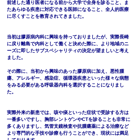
前述した通り医者になる前から大学で全身を診ること、ま
たあらゆる疾患に対応できる医師になること、全人的医療
に尽くすことを教育されてきました。
当初は膠原病内科に興味を持っておりましたが、実際長崎
に戻り離島で内科として働くと決めた際に、より地域のニ
ーズに即したサブスペシャリティの決定が望ましいと考え
ました。
その際に、当初から興味のあった膠原病に加え、悪性腫
瘍、アレルギー、感染症、循環器疾患といった様々な病態
をみる必要がある呼吸器内科を選択することになりまし
た。
実際外来の新患では、咳や痰といった症状で受診する方は
一番多いですし、胸部レントゲンやCTを診ることも非常に
多くありますし、気管支鏡検査や抗腫瘍薬による治療など
より専門的な手技や診療も行うことができ、現状には満足
しております。