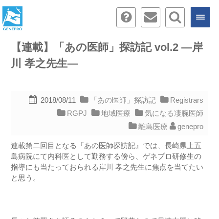
【連載】「あの医師」探訪記 vol.2 ―岸
川 孝之先生―
2018/08/11
「あの医師」探訪記
Registrars
RGPJ
地域医療
気になる凄腕医師
離島医療
genepro
連載第二回目となる『あの医師探訪記』では、長崎県上五
島病院にて内科医として勤務する傍ら、ゲネプロ研修生の
指導にも当たっておられる岸川 孝之先生に焦点を当てたい
と思う。