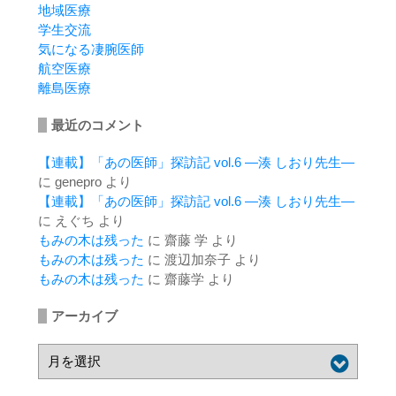
地域医療
学生交流
気になる凄腕医師
航空医療
離島医療
最近のコメント
【連載】「あの医師」探訪記 vol.6 ―湊 しおり先生―
に
genepro
より
【連載】「あの医師」探訪記 vol.6 ―湊 しおり先生―
に
えぐち
より
もみの木は残った
に
齋藤 学
より
もみの木は残った
に
渡辺加奈子
より
もみの木は残った
に
齋藤学
より
アーカイブ