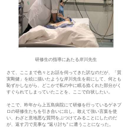
研修生の指導にあたる岸川先生
さて、ここまで色々とお話を伺ってきた訳なのだが、「質
実剛健」を絵に描いたような岸川先生を前にして、何とも
恥ずかしながら、どこかで私の中に眠る捻くれた部分がく
すぐられてしまっていたことを、ここで白状したい。
そこで、昨年から上五島病院にて研修を行っているゲネプ
ロの研修生たちを引き合いに出し、敢えて強い言葉を使
い、わざと意地悪な質問をぶつけてみることにしたのだ
が、返す刀で見事な “返り討ち” に遭うことになった。