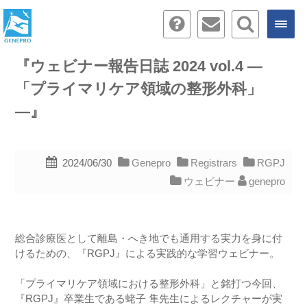
『ウェビナー報告日誌 2024 vol.4 ―
「プライマリケア領域の整形外科」
―』
2024/06/30
Genepro
Registrars
RGPJ
ウェビナー
genepro
総合診療医として離島・へき地でも通用する実力を身に付
けるための、『RGPJ』による実践的な学習ウェビナー。
「プライマリケア領域における整形外科」と銘打つ今回、
『RGPJ』卒業生である蛯子 隼先生によるレクチャーが実