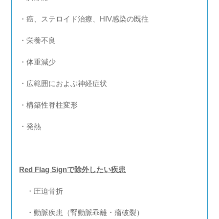
・癌、ステロイド治療、HIV感染の既往
・栄養不良
・体重減少
・広範囲におよぶ神経症状
・構築性脊柱変形
・発熱
Red Flag Signで除外したい疾患
・圧迫骨折
・動脈疾患（腎動脈乖離・瘤破裂）