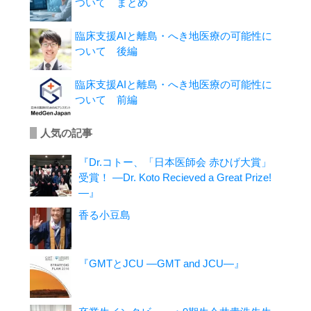
ついて まとめ
臨床支援AIと離島・へき地医療の可能性に
ついて 後編
臨床支援AIと離島・へき地医療の可能性に
ついて 前編
人気の記事
『Dr.コトー、「日本医師会 赤ひげ大賞」
受賞！ ―Dr. Koto Recieved a Great Prize!
―』
香る小豆島
『GMTとJCU ―GMT and JCU―』