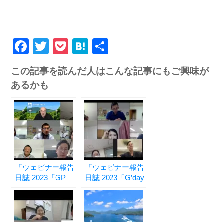
Facebook
Twitter
Pocket
Hatena
共
有
この記事を読んだ人はこんな記事にもご興味が
あるかも
『ウェビナー報告
『ウェビナー報告
日誌 2023「GP
日誌 2023「G’day
Road Map」編
Mate」編 vol.2 ―
vol.1 ― 外来診療
診療所での診察
を乗り切るための
―』
コツ ―』