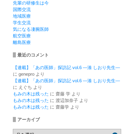
先輩の研修生は今
国際交流
地域医療
学生交流
気になる凄腕医師
航空医療
離島医療
最近のコメント
【連載】「あの医師」探訪記 vol.6 ―湊 しおり先生―
に
genepro
より
【連載】「あの医師」探訪記 vol.6 ―湊 しおり先生―
に
えぐち
より
もみの木は残った
に
齋藤 学
より
もみの木は残った
に
渡辺加奈子
より
もみの木は残った
に
齋藤学
より
アーカイブ