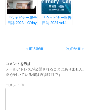
『ウェビナー報告
『ウェビナー報告
日誌 2023「G’day
日誌 2024 vol.1 ―
Mate」編 vol.4 ―
プライマリケア総
症例ディスカッシ
論 ―』
ョン ―』
＜前の記事
次の記事＞
コメントを残す
メールアドレスが公開されることはありません。
※
が付いている欄は必須項目です
コメント
※