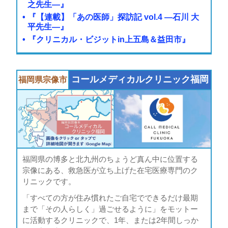
之先生―』
『【連載】「あの医師」探訪記 vol.4 ―石川 大
平先生―』
『クリニカル・ビジットin上五島＆益田市』
コールメディカル
クリニック福岡
福岡県
宗像市
福岡県の博多と北九州のちょうど真ん中に位置する
宗像にある、救急医が立ち上げた在宅医療専門のク
リニックです。
「すべての方が住み慣れたご自宅でできるだけ最期
まで「その人らしく」過ごせるように」をモットー
に活動するクリニックで、1年、または2年間しっか