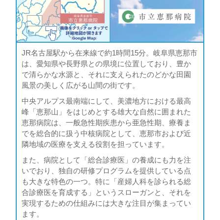
JR名古屋駅から在来線で約1時間15分。岐阜県恵那市
は、愛知県や長野県との県境に位置しており、豊か
で清らかな水源と、それに支えられたのどかな田園
風景の美しく広がる山間の街です。
中央アルプス最南端にして、美濃地方における最高
峰「恵那山」をはじめとする雄大な自然に囲まれた
恵那病院は、一般急性期疾患から亜急性期、療養ま
でを総合的に扱う中核病院として、恵那市および近
隣地域の医療を支える役割を担っています。
また、病院として「総合診療医」の養成にも力を注
いでおり、独自の研修プログラムを提供している点
も大きな特色の一つ。特に「産婦人科を診られる総
合診療医を育成する」というスローガンと、それを
実現するための仕組みには大きな注目が集まってい
ます。