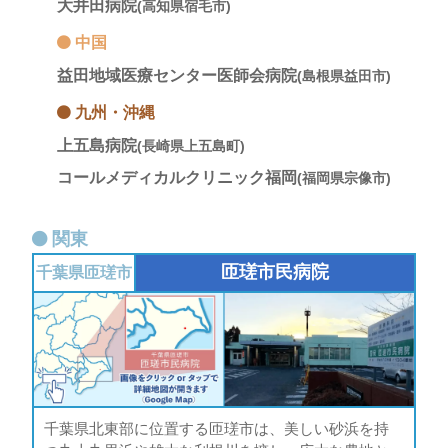
大井田病院
(高知県宿毛市)
中国
益田地域医療センター医師会病院
(島根県益田市)
九州・沖縄
上五島病院
(長崎県上五島町)
コールメディカルクリニック福岡
(福岡県宗像市)
関東
匝瑳市民病院
千葉県
匝瑳市
千葉県北東部に位置する匝瑳市は、美しい砂浜を持