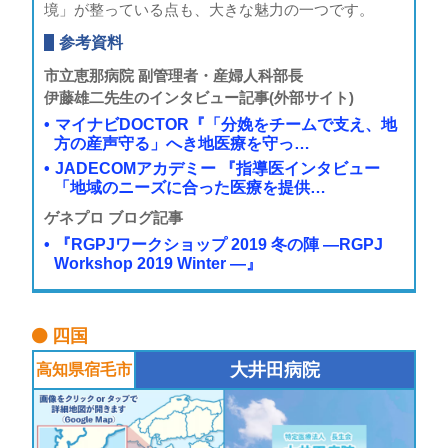
境」が整っている点も、大きな魅力の一つです。
参考資料
市立恵那病院 副管理者・産婦人科部長
伊藤雄二先生のインタビュー記事
(外部サイト)
マイナビDOCTOR『「分娩をチームで支え、地
方の産声守る」へき地医療を守っ…
JADECOMアカデミー 『指導医インタビュー
「地域のニーズに合った医療を提供…
ゲネプロ ブログ記事
『RGPJワークショップ 2019 冬の陣 ―RGPJ
Workshop 2019 Winter ―』
四国
大井田病院
高知県
宿毛市