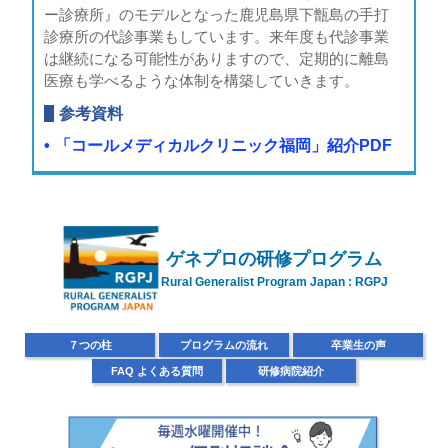
ー診療所』のモデルとなった鹿児島県下甑島の手打
診療所の代診事業もしています。来年度も代診事業
は継続になる可能性がありますので、定期的に離島
医療も学べるような体制を構築していきます。
参考資料
「コールメディカルクリニック福岡」紹介PDF
ゲネプロの
研修プログラム
Rural Generalist Program Japan : RGPJ
７
つの柱
プ
ログラムの流れ
卒
業生の声
FAQ
よくある質問
研
修病院紹介