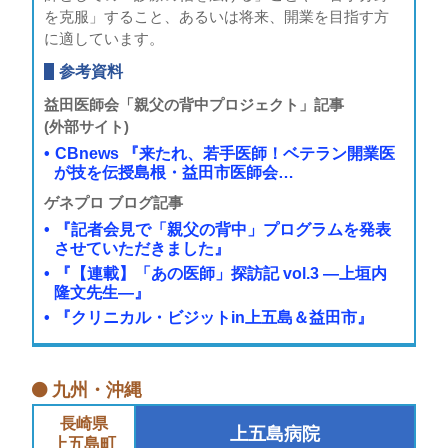
を克服」すること、あるいは将来、開業を目指す方
に適しています。
参考資料
益田医師会
「親父の背中プロジェクト」記事
(外部サイト)
CBnews 『来たれ、若手医師！ベテラン開業医
が技を伝授島根・益田市医師会…
ゲネプロ ブログ記事
『記者会見で「親父の背中」プログラムを発表
させていただきました』
『【連載】「あの医師」探訪記 vol.3 ―上垣内
隆文先生―』
『クリニカル・ビジットin上五島＆益田市』
九州・沖縄
長崎県
上五島病院
上五島町