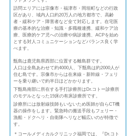
訪問エリアには宗像市・福津市・岡垣町などの行政
区があり、域内人口約20万人の地方都市で、高齢
者・緩和ケア・障害者など全て対応します。在宅医
療の基本的な治療・知識・多職種連携、緩和ケア治
療、医療的ケア児への治療や病診連携、ACPを始め
とする対人コミュニケーションなどバランス良く学
べます。
甑島は鹿児島県西部に位置する離島群です。
人口は全島あわせて約4000人、下甑島は約2000人が
住む島です。宗像市からは在来線・新幹線・フェリ
ーを乗り継いで約半日ほどかかります。
下甑島南部に所在する手打診療所はDr.コトー診療所
のモデルとなった19床の有床診療所です。
診療所には放射線技師もいないため医師が自らCT機
器の操作をします。緊急時の搬送手段もフェリー・
漁船・ドクヘリ・自衛隊ヘリなど幅広いのが特徴で
す。
＊コールメディカルクリニック福岡では、『Dr.コト