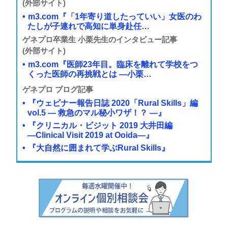
(外部サイト)
m3.com『「1年寄り道したっていい」女医のわ
たしが子連れで高知に単身赴任…
ゲネプロ卒業生 小栗先生の
インタビュー記事
(外部サイト)
m3.com『医師23年目。臨床を離れて学校をつ
くった医師の再挑戦とは ―小栗…
ゲネプロ ブログ記事
『ウェビナー報告日誌 2020「Rural Skills」編
vol.5 ― 救急のマル秘小ワザ！？ ―』
『クリニカル・ビジット 2019 大井田編
―Clinical Visit 2019 at Ooida―』
『大自然に囲まれて学ぶRural Skills』