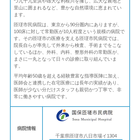
つ九十九里浜や雄大な利根川を擁し、広大な農地と
里山に囲まれるなど、豊かな自然環境に恵まれてい
ます。
匝瑳市民病院は、東京から90分圏内にありますが、
100床に対して常勤医が10人程度という規模の病院で
す。その匝瑳市の医療を支える匝瑳市民病院では、
院長自らが率先して外来から検査、手術までをこな
しているほか、外科、内科、整形外科の常勤医が、
まさに一丸となって日々の診療に取り組んでいま
す。
平均年齢50歳を超える経験豊富な指導医陣に加え、
医師会と連携した在宅医療には長年の実績があり、
医師が少ない分だけスタッフも親切かつ丁寧で、非
常に働きやすい病院です。
病院情報
千葉県匝瑳市八日市場イ1304