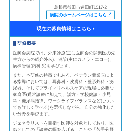
島根県益田市遠田町1917-2
病院のホームページはこちら
現在の募集情報はこちら
研修概要
医師会病院では、外来診療(主に医師会の開業医の先
生方からの紹介外来)、健診(主にカメラ・エコー)、
病棟管理(内科系)を学びます。
また、本研修の特徴でもある、ベテラン開業医によ
る指導においては、耳鼻科・皮膚科・整形外科・泌
尿器、そしてプライマリヘルスケアの現場に必要な
家庭医(通常診療に加えて、漢方・学校健診・小児
科・糖尿病指導、ワークライフバランスなどについ
ても詳しく学べる)を選択しながら、自分の強化した
い分野を学びます。
ジェネラリストを目指す医師を対象としており、医
師としての「診療の幅を広げる」ことや「苦手分野