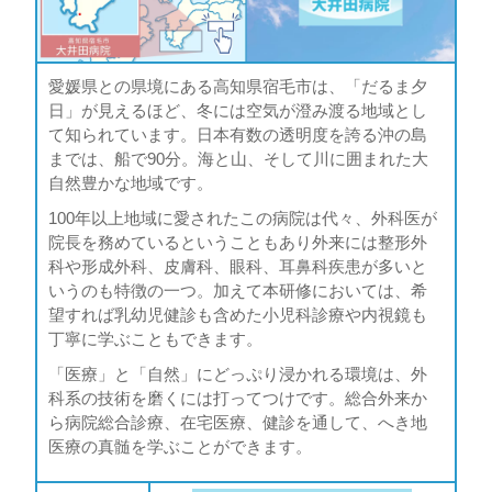
愛媛県との県境にある高知県宿毛市は、「だるま夕
日」が見えるほど、冬には空気が澄み渡る地域とし
て知られています。日本有数の透明度を誇る沖の島
までは、船で90分。海と山、そして川に囲まれた大
自然豊かな地域です。
100年以上地域に愛されたこの病院は代々、外科医が
院長を務めているということもあり外来には整形外
科や形成外科、皮膚科、眼科、耳鼻科疾患が多いと
いうのも特徴の一つ。加えて本研修においては、希
望すれば乳幼児健診も含めた小児科診療や内視鏡も
丁寧に学ぶこともできます。
「医療」と「自然」にどっぷり浸かれる環境は、外
科系の技術を磨くには打ってつけです。総合外来か
ら病院総合診療、在宅医療、健診を通して、へき地
医療の真髄を学ぶことができます。