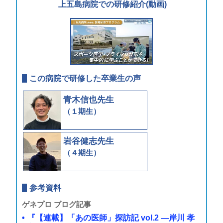
上五島病院での研修紹介
(動画)
この病院で研修した卒業生の声
青木信也先生
（１期生）
岩谷健志先生
（４期生）
参考資料
ゲネプロ ブログ記事
『【連載】「あの医師」探訪記 vol.2 ―岸川 孝