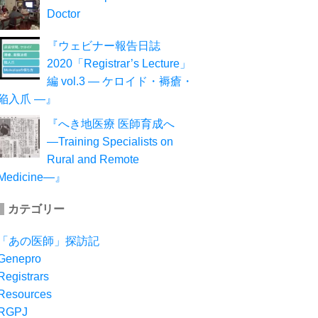
Doctor
『ウェビナー報告日誌
2020「Registrar’s Lecture」
編 vol.3 ― ケロイド・褥瘡・
陥入爪 ―』
『へき地医療 医師育成へ
―Training Specialists on
Rural and Remote
Medicine―』
カテゴリー
「あの医師」探訪記
Genepro
Registrars
Resources
RGPJ