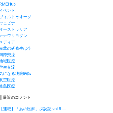
RMEHub
イベント
ヴィルトゥオーソ
ウェビナー
オーストラリア
ナナワリヨダン
メディア
先輩の研修生は今
国際交流
地域医療
学生交流
気になる凄腕医師
航空医療
離島医療
最近のコメント
【連載】「あの医師」探訪記 vol.6 ―