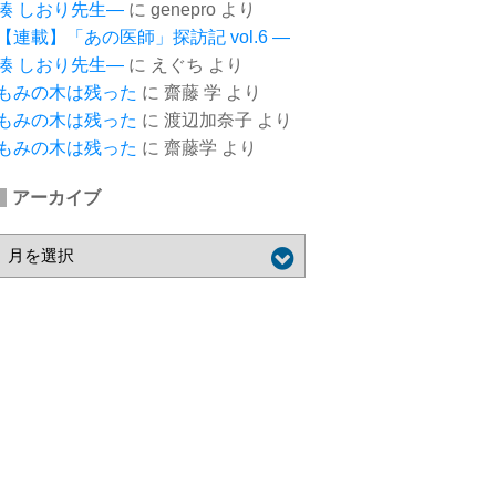
湊 しおり先生―
に
genepro
より
【連載】「あの医師」探訪記 vol.6 ―
湊 しおり先生―
に
えぐち
より
もみの木は残った
に
齋藤 学
より
もみの木は残った
に
渡辺加奈子
より
もみの木は残った
に
齋藤学
より
アーカイブ