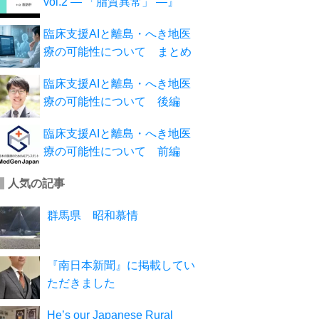
vol.2 ― 「脂質異常」 ―』
臨床支援AIと離島・へき地医
療の可能性について まとめ
臨床支援AIと離島・へき地医
療の可能性について 後編
臨床支援AIと離島・へき地医
療の可能性について 前編
人気の記事
群馬県 昭和慕情
『南日本新聞』に掲載してい
ただきました
He’s our Japanese Rural