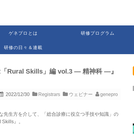
ゲネプロとは
研修プログラム
研修の日々＆連載
ral Skills」編 vol.3 ― 精神科 ―』
2022/12/30
Registrars
ウェビナー
genepro
な先生方を介して、「総合診療に役立つ手技や知識」の
kills』。