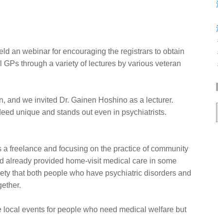
ld an webinar for encouraging the registrars to obtain
l GPs through a variety of lectures by various veteran
n, and we invited Dr. Gainen Hoshino as a lecturer.
deed unique and stands out even in psychiatrists.
s a freelance and focusing on the practice of community
ad already provided home-visit medical care in some
iety that both people who have psychiatric disorders and
gether.
 local events for people who need medical welfare but