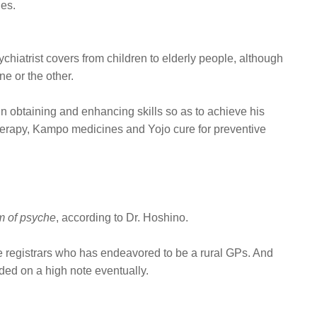
ies.
chiatrist covers from children to elderly people, although
ne or the other.
n obtaining and enhancing skills so as to achieve his
herapy, Kampo medicines and Yojo cure for preventive
m of psyche
, according to Dr. Hoshino.
he registrars who has endeavored to be a rural GPs. And
ded on a high note eventually.