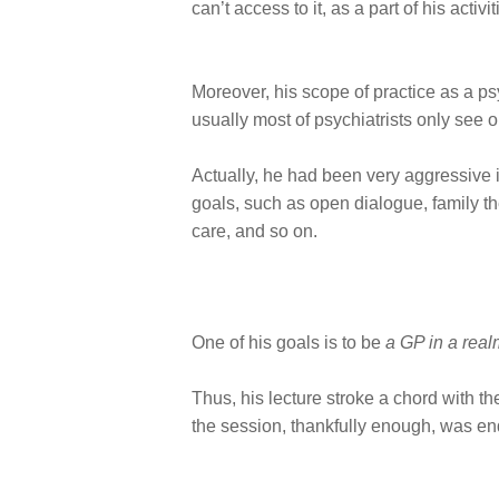
can’t access to it, as a part of his activit
Moreover, his scope of practice as a psy
usually most of psychiatrists only see o
Actually, he had been very aggressive i
goals, such as open dialogue, family t
care, and so on.
One of his goals is to be
a GP in a real
Thus, his lecture stroke a chord with t
the session, thankfully enough, was en