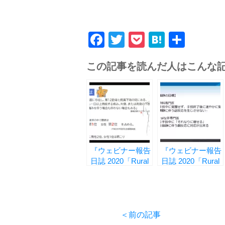
Facebook
Twitter
Pocket
Hatena
共
有
この記事を読んだ人はこんな
『ウェビナー報告
『ウェビナー報告
日誌 2020「Rural
日誌 2020「Rural
Skills」編 vol.2 ―
Skills」編 vol.3 ―
整形外科と腰痛
RGPJ的 手技時の
―』
鎮静 ―』
＜前の記事