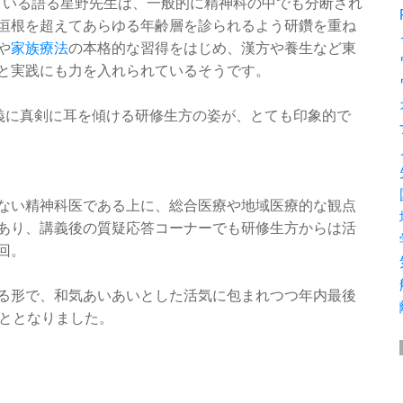
ている語る星野先生は、一般的に精神科の中でも分断され
垣根を超えてあらゆる年齢層を診られるよう研鑽を重ね
や
家族療法
の本格的な習得をはじめ、漢方や養生など東
と実践にも力を入れられているそうです。
講義に真剣に耳を傾ける研修生方の姿が、とても印象的で
ない精神科医である上に、総合医療や地域医療的な観点
あり、講義後の質疑応答コーナーでも研修生方からは活
回。
る形で、和気あいあいとした活気に包まれつつ年内最後
えることとなりました。