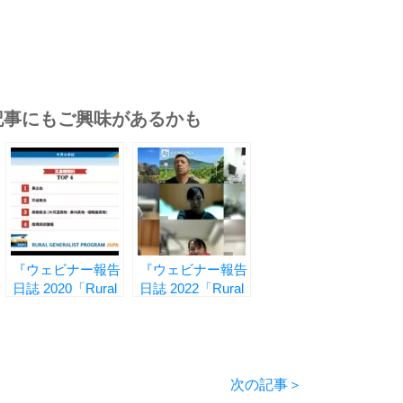
記事にもご興味があるかも
『ウェビナー報告
『ウェビナー報告
日誌 2020「Rural
日誌 2022「Rural
Skills」編 vol.4 ―
Skills」編 vol.1 ―
耳鼻科の手技
耳鼻科 ―』
―』
次の記事＞