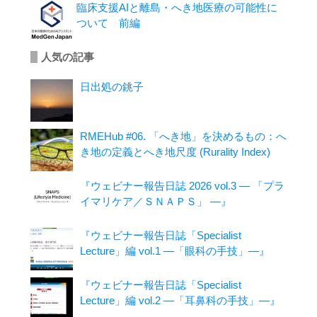
臨床支援AIと離島・へき地医療の可能性に
ついて 前編
人気の記事
日出処の銚子
RMEHub #06. 「へき地」を決めるもの：へ
き地の定義とへき地尺度 (Rurality Index)
『ウェビナー報告日誌 2026 vol.3 ― 「プラ
イマリケア／ＳＮＡＰＳ」 ―』
『ウェビナー報告日誌「Specialist
Lecture」編 vol.1 ―「眼科の手技」―』
『ウェビナー報告日誌「Specialist
Lecture」編 vol.2 ―「耳鼻科の手技」―』