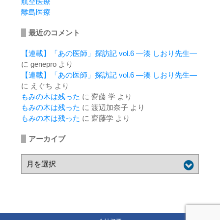
航空医療
離島医療
最近のコメント
【連載】「あの医師」探訪記 vol.6 ―湊 しおり先生―
に
genepro
より
【連載】「あの医師」探訪記 vol.6 ―湊 しおり先生―
に
えぐち
より
もみの木は残った
に
齋藤 学
より
もみの木は残った
に
渡辺加奈子
より
もみの木は残った
に
齋藤学
より
アーカイブ