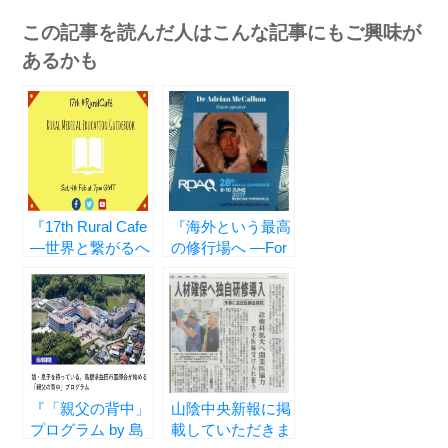
有
この記事を読んだ人はこんな記事にもご興味が
あるかも
『17th Rural Cafe
『海外という最高
―世界と繋がるへ
の修行場へ ―For
き地医療―』
RGPJ
Registrars―』
『「親父の背中」
山陰中央新報に掲
プログラム by 島
載していただきま