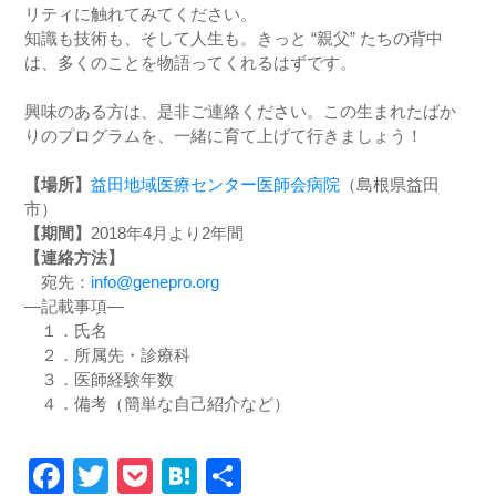
リティに触れてみてください。
知識も技術も、そして人生も。きっと “親父” たちの背中
は、多くのことを物語ってくれるはずです。
興味のある方は、是非ご連絡ください。この生まれたばか
りのプログラムを、一緒に育て上げて行きましょう！
【場所】
益田地域医療センター医師会病院
（島根県益田
市）
【期間】
2018年4月より2年間
【連絡方法】
・
宛先：
info@genepro.org
―記載事項―
・
１．氏名
・
２．所属先・診療科
・
３．医師経験年数
・
４．備考（簡単な自己紹介など）
Facebook
Twitter
Pocket
Hatena
共