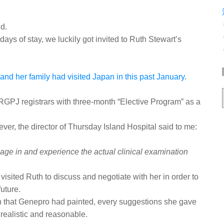
nd.
days of stay, we luckily got invited to Ruth Stewart’s
and her family had visited Japan in this past January
.
RGPJ registrars with three-month “Elective Program” as a
ever, the director of Thursday Island Hospital said to me:
gage in and experience the actual clinical examination
visited Ruth to discuss and negotiate with her in order to
future.
n that Genepro had painted, every suggestions she gave
realistic and reasonable.