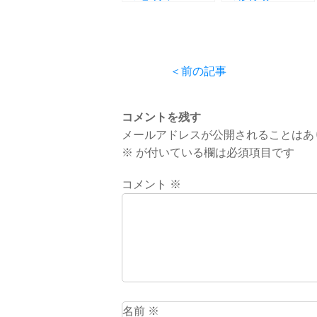
―Earthians on
RGPJ
The Helipad―』
Registrars―』
＜前の記事
コメントを残す
メールアドレスが公開されることはあ
※
が付いている欄は必須項目です
コメント
※
名前
※