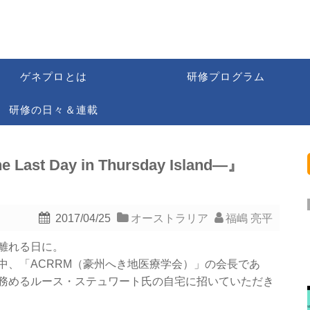
ゲネプロとは
研修プログラム
研修の日々＆連載
t Day in Thursday Island―』
2017/04/25
オーストラリア
福嶋 亮平
離れる日に。
中、「ACRRM（豪州へき地医療学会）」の会長であ
務めるルース・ステュワート氏の自宅に招いていただき