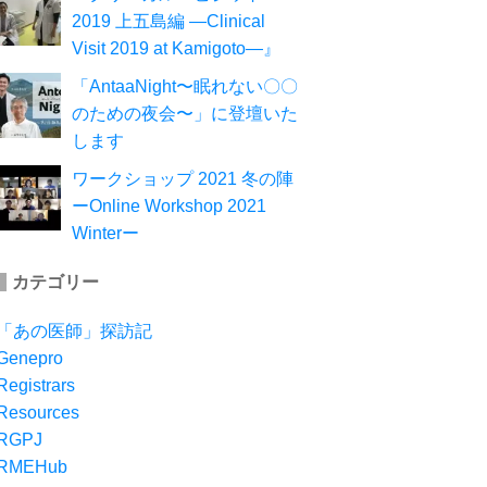
2019 上五島編 ―Clinical
Visit 2019 at Kamigoto―』
「AntaaNight〜眠れない〇〇
のための夜会〜」に登壇いた
します
ワークショップ 2021 冬の陣
ーOnline Workshop 2021
Winterー
カテゴリー
「あの医師」探訪記
Genepro
Registrars
Resources
RGPJ
RMEHub