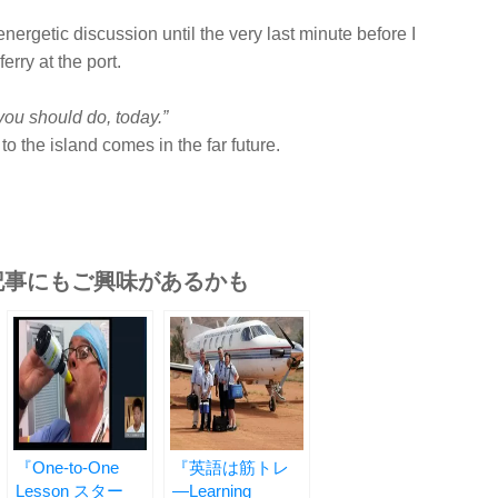
ergetic discussion until the very last minute before I
erry at the port.
ou should do, today.”
 to the island comes in the far future.
記事にもご興味があるかも
『One-to-One
『英語は筋トレ
Lesson スター
―Learning