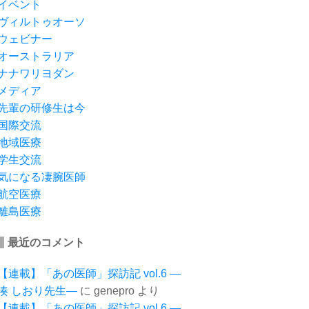
イベント
ヴィルトゥオーソ
ウェビナー
オーストラリア
ナナワリヨダン
メディア
先輩の研修生は今
国際交流
地域医療
学生交流
気になる凄腕医師
航空医療
離島医療
最近のコメント
【連載】「あの医師」探訪記 vol.6 ―
湊 しおり先生―
に
genepro
より
【連載】「あの医師」探訪記 vol.6 ―