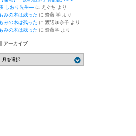
湊 しおり先生―
に
えぐち
より
もみの木は残った
に
齋藤 学
より
もみの木は残った
に
渡辺加奈子
より
もみの木は残った
に
齋藤学
より
アーカイブ