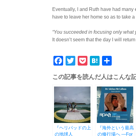
Eventually, I and Ruth have had many en
have to leave her home so as to take a f
“You succeeded in focusing only what y
It doesn’t seem that the day I will return
Facebook
Twitter
Pocket
Hatena
共
有
この記事を読んだ人はこんな
『ヘリパッドの上
『海外という最高
の地球人
の修行場へ ―For