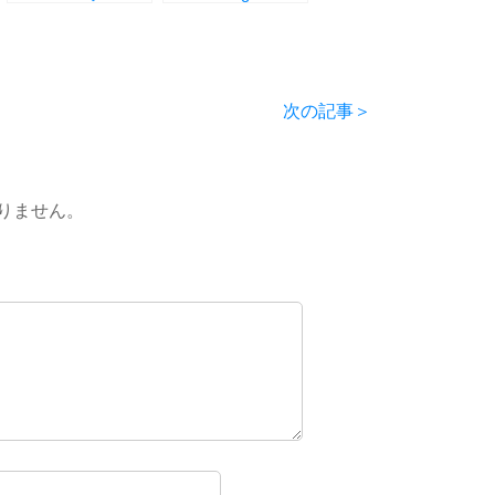
ト！ ―One-to-
English Is Like A
One Lesson has
Muscle
begun!』
Training―』
次の記事＞
りません。