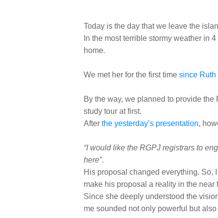
Today is the day that we leave the isla
In the most terrible stormy weather in 4 
home.
We met her for the first time
since Ruth 
By the way, we planned to provide the 
study tour at first.
After
the yesterday’s presentation
, how
“I would like the RGPJ registrars to en
here”
.
His proposal changed everything. So, I 
make his proposal a reality in the near 
Since she deeply understood the visio
me sounded not only powerful but also 