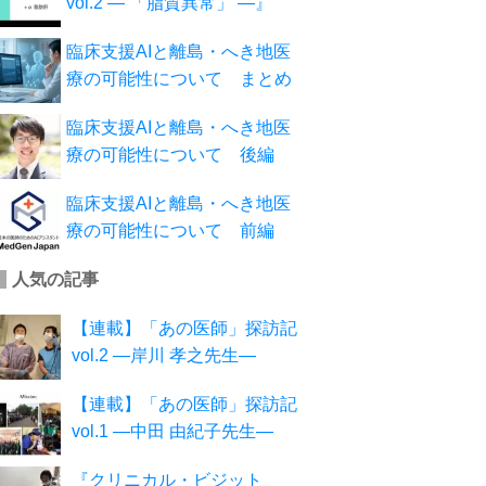
vol.2 ― 「脂質異常」 ―』
臨床支援AIと離島・へき地医
療の可能性について まとめ
臨床支援AIと離島・へき地医
療の可能性について 後編
臨床支援AIと離島・へき地医
療の可能性について 前編
人気の記事
【連載】「あの医師」探訪記
vol.2 ―岸川 孝之先生―
【連載】「あの医師」探訪記
vol.1 ―中田 由紀子先生―
『クリニカル・ビジット