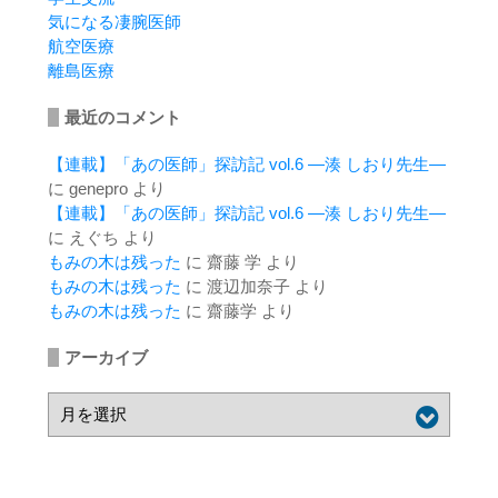
気になる凄腕医師
航空医療
離島医療
最近のコメント
【連載】「あの医師」探訪記 vol.6 ―湊 しおり先生―
に
genepro
より
【連載】「あの医師」探訪記 vol.6 ―湊 しおり先生―
に
えぐち
より
もみの木は残った
に
齋藤 学
より
もみの木は残った
に
渡辺加奈子
より
もみの木は残った
に
齋藤学
より
アーカイブ