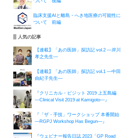
ついて 後編
臨床支援AIと離島・へき地医療の可能性に
ついて 前編
人気の記事
【連載】「あの医師」探訪記 vol.2 ―岸川
孝之先生―
【連載】「あの医師」探訪記 vol.1 ―中田
由紀子先生―
『クリニカル・ビジット 2019 上五島編
―Clinical Visit 2019 at Kamigoto―』
『「ザ・手技」ワークショップ 本番開始
―RGPJ Workshop Has Begun―』
『ウェビナー報告日誌 2023「GP Road