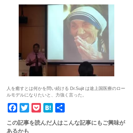
人を癒すとは何かを問い続ける Dr.Sujit は途上国医療のロー
ルモデルになりたいと、力強く言った。
Facebook
Twitter
Pocket
Hatena
共
有
この記事を読んだ人はこんな記事にもご興味が
あるかも