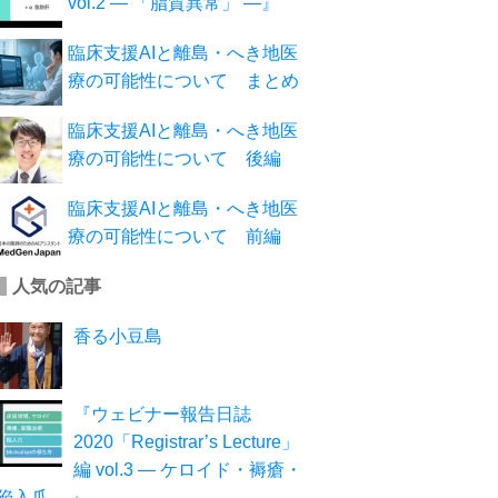
vol.2 ― 「脂質異常」 ―』
臨床支援AIと離島・へき地医
療の可能性について まとめ
臨床支援AIと離島・へき地医
療の可能性について 後編
臨床支援AIと離島・へき地医
療の可能性について 前編
人気の記事
香る小豆島
『ウェビナー報告日誌
2020「Registrar’s Lecture」
編 vol.3 ― ケロイド・褥瘡・
陥入爪 ―』