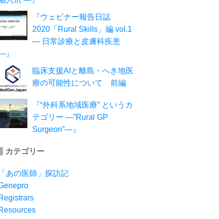
『ウェビナー報告日誌
2020「Rural Skills」編 vol.1
― 日常診療と皮膚科疾患
―』
臨床支援AIと離島・へき地医
療の可能性について 前編
『“外科系地域医療” というカ
テゴリー ―”Rural GP
Surgeon”―』
カテゴリー
「あの医師」探訪記
Genepro
Registrars
Resources