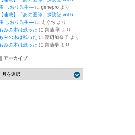
湊 しおり先生―
に
genepro
より
【連載】「あの医師」探訪記 vol.6 ―
湊 しおり先生―
に
えぐち
より
もみの木は残った
に
齋藤 学
より
もみの木は残った
に
渡辺加奈子
より
もみの木は残った
に
齋藤学
より
アーカイブ