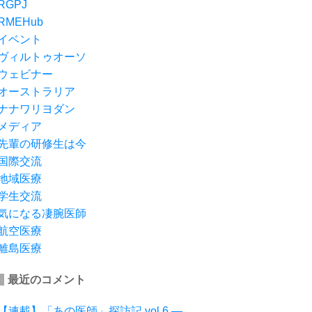
RGPJ
RMEHub
イベント
ヴィルトゥオーソ
ウェビナー
オーストラリア
ナナワリヨダン
メディア
先輩の研修生は今
国際交流
地域医療
学生交流
気になる凄腕医師
航空医療
離島医療
最近のコメント
【連載】「あの医師」探訪記 vol.6 ―