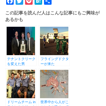
Facebook
Twitter
Pocket
Hatena
共
有
この記事を読んだ人はこんな記事にもご興味が
あるかも
テナントクリーク
フライングドクタ
を変えた男
ーが来た
ドリームチーム in
世界中から人がこ