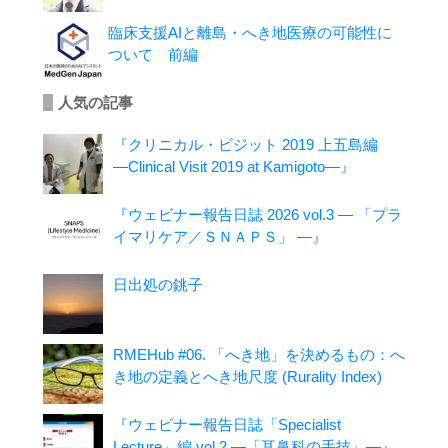
臨床支援AIと離島・へき地医療の可能性に
ついて 前編
人気の記事
『クリニカル・ビジット 2019 上五島編
―Clinical Visit 2019 at Kamigoto―』
『ウェビナー報告日誌 2026 vol.3 ― 「プラ
イマリケア／ＳＮＡＰＳ」 ―』
日出処の銚子
RMEHub #06. 「へき地」を決めるもの：へ
き地の定義とへき地尺度 (Rurality Index)
『ウェビナー報告日誌「Specialist
Lecture」編 vol.2 ―「耳鼻科の手技」―』