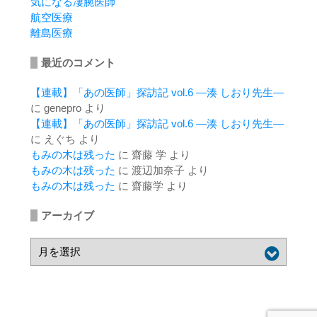
気になる凄腕医師
航空医療
離島医療
最近のコメント
【連載】「あの医師」探訪記 vol.6 ―湊 しおり先生―
に
genepro
より
【連載】「あの医師」探訪記 vol.6 ―湊 しおり先生―
に
えぐち
より
もみの木は残った
に
齋藤 学
より
もみの木は残った
に
渡辺加奈子
より
もみの木は残った
に
齋藤学
より
アーカイブ