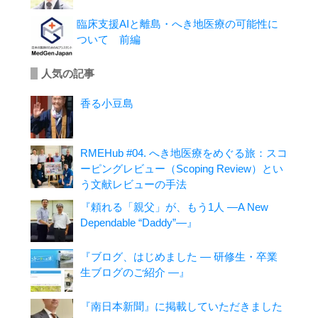
臨床支援AIと離島・へき地医療の可能性に
ついて 前編
人気の記事
香る小豆島
RMEHub #04. へき地医療をめぐる旅：スコ
ーピングレビュー（Scoping Review）とい
う文献レビューの手法
『頼れる「親父」が、もう1人 ―A New
Dependable “Daddy”―』
『ブログ、はじめました ― 研修生・卒業
生ブログのご紹介 ―』
『南日本新聞』に掲載していただきました