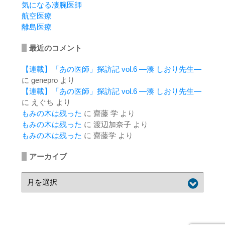
気になる凄腕医師
航空医療
離島医療
最近のコメント
【連載】「あの医師」探訪記 vol.6 ―湊 しおり先生―
に
genepro
より
【連載】「あの医師」探訪記 vol.6 ―湊 しおり先生―
に
えぐち
より
もみの木は残った
に
齋藤 学
より
もみの木は残った
に
渡辺加奈子
より
もみの木は残った
に
齋藤学
より
アーカイブ