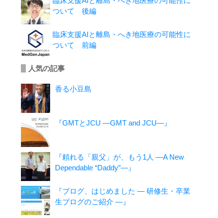
臨床支援AIと離島・へき地医療の可能性に
ついて 後編
臨床支援AIと離島・へき地医療の可能性に
ついて 前編
人気の記事
香る小豆島
『GMTとJCU ―GMT and JCU―』
『頼れる「親父」が、もう1人 ―A New
Dependable “Daddy”―』
『ブログ、はじめました ― 研修生・卒業
生ブログのご紹介 ―』