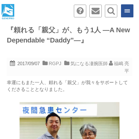
『頼れる「親父」が、もう1人 ―A New
Dependable “Daddy”―』
2017/09/07
RGPJ
気になる凄腕医師
福嶋 亮
平
幸運にもまた一人、頼れる「親父」が我々をサポートして
くださることとなりました。