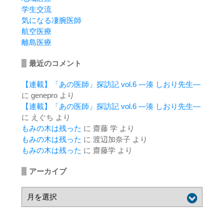
学生交流
気になる凄腕医師
航空医療
離島医療
最近のコメント
【連載】「あの医師」探訪記 vol.6 ―湊 しおり先生―
に
genepro
より
【連載】「あの医師」探訪記 vol.6 ―湊 しおり先生―
に
えぐち
より
もみの木は残った
に
齋藤 学
より
もみの木は残った
に
渡辺加奈子
より
もみの木は残った
に
齋藤学
より
アーカイブ