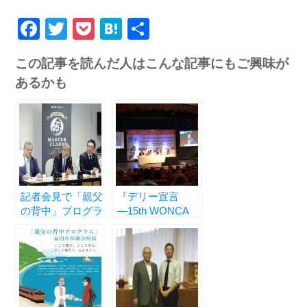
Facebook
Twitter
Pocket
Hatena
共
有
この記事を読んだ人はこんな記事にもご興味が
あるかも
記者会見で「親父
『デリー宣言
の背中」プログラ
―15th WONCA
ムを発表させてい
World Rural
ただきました
Health
Conference―』