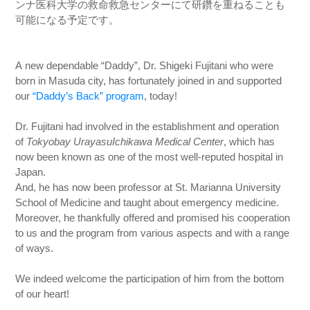
ンナ医科大学の救命救急センターにて研鑽を重ねることも
可能になる予定です。
A new dependable “Daddy”, Dr. Shigeki Fujitani who were
born in Masuda city, has fortunately joined in and supported
our
“Daddy’s Back” program
, today!
Dr. Fujitani had involved in the establishment and operation
of
Tokyobay UrayasuIchikawa Medical Center
, which has
now been known as one of the most well-reputed hospital in
Japan.
And, he has now been professor at St. Marianna University
School of Medicine and taught about emergency medicine.
Moreover, he thankfully offered and promised his cooperation
to us and the program from various aspects and with a range
of ways.
We indeed welcome the participation of him from the bottom
of our heart!