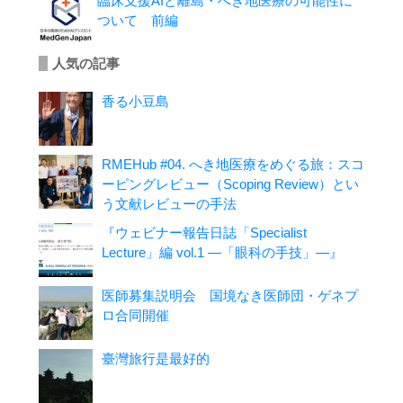
臨床支援AIと離島・へき地医療の可能性に
ついて 前編
人気の記事
香る小豆島
RMEHub #04. へき地医療をめぐる旅：スコ
ーピングレビュー（Scoping Review）とい
う文献レビューの手法
『ウェビナー報告日誌「Specialist
Lecture」編 vol.1 ―「眼科の手技」―』
医師募集説明会 国境なき医師団・ゲネプ
ロ合同開催
臺灣旅行是最好的