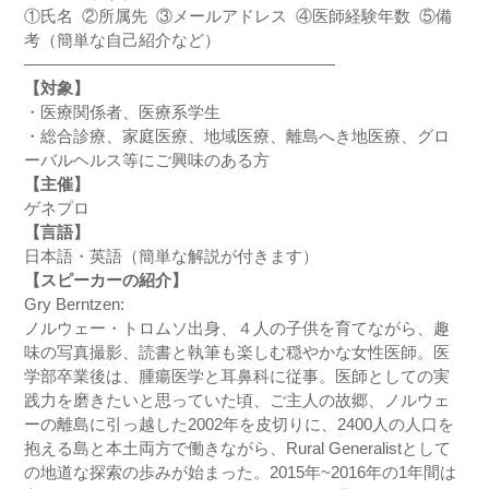
①氏名 ②所属先 ③メールアドレス ④医師経験年数 ⑤備
考（簡単な自己紹介など）
———————————————————
【対象】
・医療関係者、医療系学生
・総合診療、家庭医療、地域医療、離島へき地医療、グロ
ーバルヘルス等にご興味のある方
【主催】
ゲネプロ
【言語】
日本語・英語（簡単な解説が付きます）
【スピーカーの紹介】
Gry Berntzen:
ノルウェー・トロムソ出身、４人の子供を育てながら、趣
味の写真撮影、読書と執筆も楽しむ穏やかな女性医師。医
学部卒業後は、腫瘍医学と耳鼻科に従事。医師としての実
践力を磨きたいと思っていた頃、ご主人の故郷、ノルウェ
ーの離島に引っ越した2002年を皮切りに、2400人の人口を
抱える島と本土両方で働きながら、Rural Generalistとして
の地道な探索の歩みが始まった。2015年~2016年の1年間は