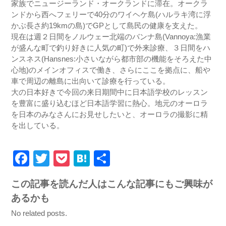
家族でニュージーランド・オークランドに滞在。オークラ
ンドから西へフェリーで40分のワイヘケ島(ハルラキ湾に浮
かぶ長さ約19kmの島)でGPとして島民の健康を支えた。
現在は週２日間をノルウェー北端のバンナ島(Vannoya:漁業
が盛んな町で釣り好きに人気の町)で外来診療、３日間をハ
ンスネス(Hansnes:小さいながら都市部の機能をそろえた中
心地)のメインオフィスで働き、さらにここを拠点に、船や
車で周辺の離島に出向いて診療を行っている。
大の日本好きで今回の来日期間中に日本語学校のレッスン
を豊富に盛り込むほど日本語学習に熱心。地元のオーロラ
を日本のみなさんにお見せしたいと、オーロラの撮影に精
を出している。
Facebook
Twitter
Pocket
Hatena
共
有
この記事を読んだ人はこんな記事にもご興味が
あるかも
No related posts.