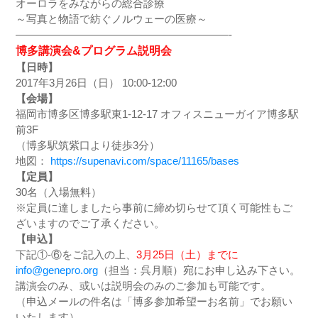
オーロラをみながらの総合診療
～写真と物語で紡ぐノルウェーの医療～
————————————————————-
博多講演会&プログラム説明会
【日時】
2017年3月26日（日） 10:00-12:00
【会場】
福岡市博多区博多駅東1-12-17 オフィスニューガイア博多駅
前3F
（博多駅筑紫口より徒歩3分）
地図：
https://supenavi.com/space/11165/bases
【定員】
30名（入場無料）
※定員に達しましたら事前に締め切らせて頂く可能性もご
ざいますのでご了承ください。
【申込】
下記①-⑥をご記入の上、
3月25日（土）
までに
info@genepro.org
（担当：呉月順）宛にお申し込み下さい。
講演会のみ、或いは説明会のみのご参加も可能です。
（申込メールの件名は「博多参加希望ーお名前」でお願い
いたします）