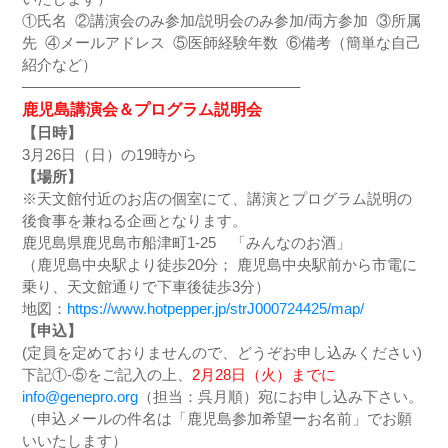
①氏名 ②講演会のみ参加/説明会のみ参加/両方参加 ③所属
先 ④メールアドレス ⑤医師経験年数 ⑥備考（簡単な自己
紹介など）
——————————————————–
鹿児島講演会＆プログラム説明会
【日時】
3月26日（日）の19時から
【場所】
※天文館付近のお店の個室にて、講演
とプログラム説明の
後食事を兼ねる企画となります。
鹿児島県鹿児島市船津町1-25 「みんなのお酒」
（鹿児島
中央駅より徒歩20分；
鹿児島
中央駅前から市電に
乗り、天文館通りで下車後徒歩3分）
地図：
https://www.hotpepper.jp/strJ000724425/map/
【申込】
(定員を定めておりませんので、どうぞお申し込みください)
下記①-⑤をご記入の上、
2月28日（火）
までに
info@genepro.org
（担当：呉月順）宛にお申し込み下さい。
（申込メールの件名は「鹿児島参加希望ーお名前」でお願
いいたします）