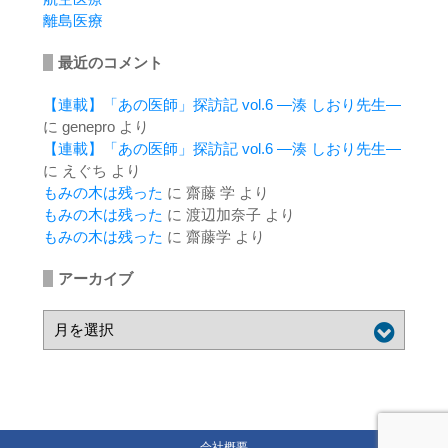
離島医療
最近のコメント
【連載】「あの医師」探訪記 vol.6 ―湊 しおり先生―
に
genepro
より
【連載】「あの医師」探訪記 vol.6 ―湊 しおり先生―
に
えぐち
より
もみの木は残った
に
齋藤 学
より
もみの木は残った
に
渡辺加奈子
より
もみの木は残った
に
齋藤学
より
アーカイブ
会社概要