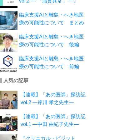
vol.2 ― 「脂質異常」 ―』
臨床支援AIと離島・へき地医
療の可能性について まとめ
臨床支援AIと離島・へき地医
療の可能性について 後編
臨床支援AIと離島・へき地医
療の可能性について 前編
人気の記事
【連載】「あの医師」探訪記
vol.2 ―岸川 孝之先生―
【連載】「あの医師」探訪記
vol.1 ―中田 由紀子先生―
『クリニカル・ビジット