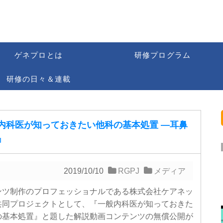
ゲネプロとは
研修プログラム
研修の日々＆連載
内科医が知っておきたい他科の基本処置 ―耳鼻
』
2019/10/10
RGPJ
メディア
ンツ制作のプロフェッショナルである株式会社ケアネッ
共同プロジェクトとして、『一般内科医が知っておきた
の基本処置』と題した解説動画コンテンツの無償公開が