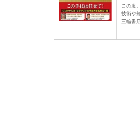
この度、
技術や知
三輪書店