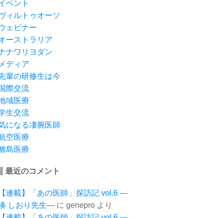
イベント
ヴィルトゥオーソ
ウェビナー
オーストラリア
ナナワリヨダン
メディア
先輩の研修生は今
国際交流
地域医療
学生交流
気になる凄腕医師
航空医療
離島医療
最近のコメント
【連載】「あの医師」探訪記 vol.6 ―
湊 しおり先生―
に
genepro
より
【連載】「あの医師」探訪記 vol.6 ―