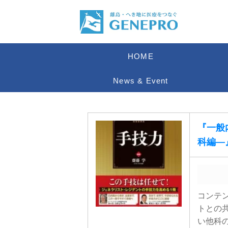
HOME
News & Event
『一般
科編―
コンテ
トとの
い他科