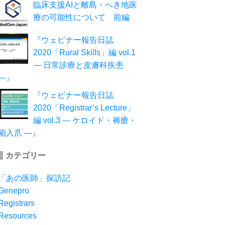
臨床支援AIと離島・へき地医
療の可能性について 前編
『ウェビナー報告日誌
2020「Rural Skills」編 vol.1
― 日常診療と皮膚科疾患
―』
『ウェビナー報告日誌
2020「Registrar’s Lecture」
編 vol.3 ― ケロイド・褥瘡・
陥入爪 ―』
カテゴリー
「あの医師」探訪記
Genepro
Registrars
Resources