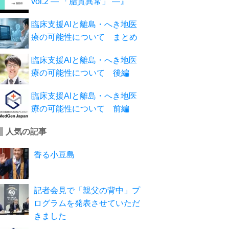
vol.2 ― 「脂質異常」 ―』
臨床支援AIと離島・へき地医
療の可能性について まとめ
臨床支援AIと離島・へき地医
療の可能性について 後編
臨床支援AIと離島・へき地医
療の可能性について 前編
人気の記事
香る小豆島
記者会見で「親父の背中」プ
ログラムを発表させていただ
きました