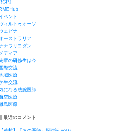
RGPJ
RMEHub
イベント
ヴィルトゥオーソ
ウェビナー
オーストラリア
ナナワリヨダン
メディア
先輩の研修生は今
国際交流
地域医療
学生交流
気になる凄腕医師
航空医療
離島医療
最近のコメント
【連載】「あの医師」探訪記 vol.6 ―