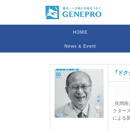
HOME
News & Event
『ドク
民間医
クターズ
による