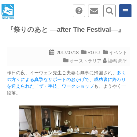
『祭りのあと ―after The Festival―』
2017/07/18
RGPJ
イベント
オーストラリア
福嶋 亮平
昨日の夜、イーウェン先生ご夫妻も無事に帰国され、
多く
の方々による真摯なサポートのおかげで、成功裏に終わり
を迎えられた「ザ・手技」ワークショップ
も、ようやく一
段落。