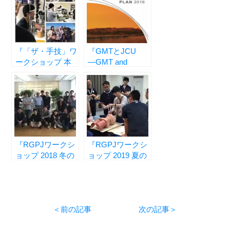
『「ザ・手技」ワ
『GMTとJCU
ークショップ 本
―GMT and
番開始 ―RGPJ
JCU―』
Workshop Has
Begun―』
『RGPJワークシ
『RGPJワークシ
ョップ 2018 冬の
ョップ 2019 夏の
陣、恙なく終幕
陣 ―RGPJ
―RGPJ
Workshop 2019
Workshop Winter
Summer ―』
2018―』
＜前の記事
次の記事＞