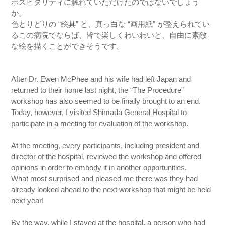
ホスピタリティに触れていただけたのではないでしょう
か。
色とりどりの “絵具” と、真っ白な “画用紙” が整えられてい
るこの病院でならば、皆で楽しくわいわいと、自由に素敵
な絵を描くことができそうです。
After Dr. Ewen McPhee and his wife had left Japan and
returned to their home last night, the “The Procedure”
workshop has also seemed to be finally brought to an end.
Today, however, I visited Shimada General Hospital to
participate in a meeting for evaluation of the workshop.
At the meeting, every participants, including president and
director of the hospital, reviewed the workshop and offered
opinions in order to embody it in another opportunities.
What most surprised and pleased me there was they had
already looked ahead to the next workshop that might be held
next year!
By the way, while I stayed at the hospital, a person who had