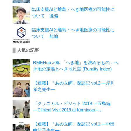
臨床支援AIと離島・へき地医療の可能性に
ついて 後編
臨床支援AIと離島・へき地医療の可能性に
ついて 前編
人気の記事
RMEHub #06. 「へき地」を決めるもの：へ
き地の定義とへき地尺度 (Rurality Index)
【連載】「あの医師」探訪記 vol.2 ―岸川
孝之先生―
『クリニカル・ビジット 2019 上五島編
―Clinical Visit 2019 at Kamigoto―』
【連載】「あの医師」探訪記 vol.1 ―中田
由紀子先生―