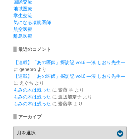
国際交流
地域医療
学生交流
気になる凄腕医師
航空医療
離島医療
最近のコメント
【連載】「あの医師」探訪記 vol.6 ―湊 しおり先生―
に
genepro
より
【連載】「あの医師」探訪記 vol.6 ―湊 しおり先生―
に
えぐち
より
もみの木は残った
に
齋藤 学
より
もみの木は残った
に
渡辺加奈子
より
もみの木は残った
に
齋藤学
より
アーカイブ