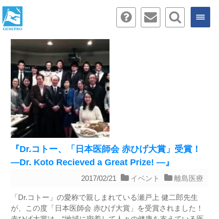
『Dr.コトー、「日本医師会 赤ひげ大賞」受賞！
―Dr. Koto Recieved a Great Prize! ―』
2017/02/21
イベント
離島医療
「Dr.コトー」の愛称で親しまれている瀬戸上 健二郎先生
が、この度「日本医師会 赤ひげ大賞」を受賞されました！
赤ひげ大賞は、“地域に密着して人々の健康を支えている医