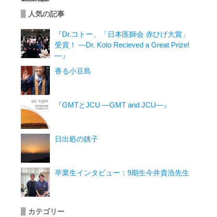
人気の記事
『Dr.コトー、「日本医師会 赤ひげ大賞」
受賞！ ―Dr. Koto Recieved a Great Prize!
―』
香る小豆島
『GMTとJCU ―GMT and JCU―』
日出処の銚子
卒業生インタビュー：9期生今井貴浩先生
カテゴリー