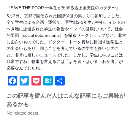
『SAVE THE POOR 〜学生が出来る途上国支援のカタチ〜』
5月2日、京都で開催された国際保健の集まりに参加しました。
全て学生による企画・運営で、医学部2-3年生が中心。インドの
へき地に派遣された学生の報告やインドの健康について、社会
的要因（social detarminants）を探るワークショップなど、非常
に面白いものでした。ドクターコトーを真剣に目指す医学生と
の出会いもあり、同じことを考えているの学生も多いとのこ
と、非常に嬉しいニュースでした。しかし、学生に学ぶことは
非常ですね。物事を変えるには「よそ者・ばか者・わか者」が
必要なんでしたね。
Facebook
Twitter
Pocket
Hatena
共
有
この記事を読んだ人はこんな記事にもご興味が
あるかも
No related posts.