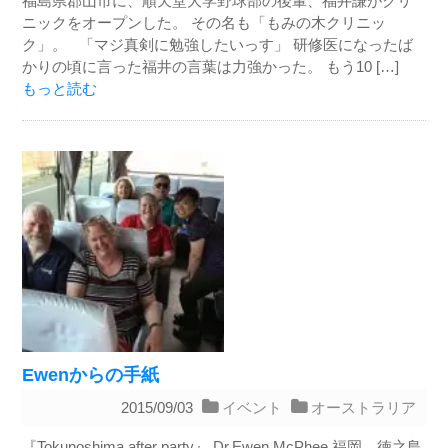
福島県郡山市に、順天堂大学野球部の後輩、福井謙がクリ
ニックをオープンした。 その名も「もみの木クリニッ
ク」。 「マジ真剣に勉強したいっす」 研修医になったば
かりの頃に言った福井の言葉は力強かった。 もう10 […]
もっと読む
Ewenからの手紙
2015/09/03
イベント
オーストラリア
『Tokunoshima after party』 Dr.Ewen McPhee 福岡、徳之島