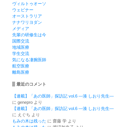
ヴィルトゥオーソ
ウェビナー
オーストラリア
ナナワリヨダン
メディア
先輩の研修生は今
国際交流
地域医療
学生交流
気になる凄腕医師
航空医療
離島医療
最近のコメント
【連載】「あの医師」探訪記 vol.6 ―湊 しおり先生―
に
genepro
より
【連載】「あの医師」探訪記 vol.6 ―湊 しおり先生―
に
えぐち
より
もみの木は残った
に
齋藤 学
より