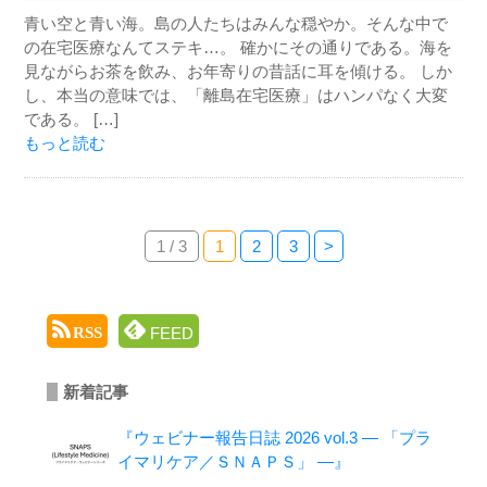
青い空と青い海。島の人たちはみんな穏やか。そんな中で
の在宅医療なんてステキ…。 確かにその通りである。海を
見ながらお茶を飲み、お年寄りの昔話に耳を傾ける。 しか
し、本当の意味では、「離島在宅医療」はハンパなく大変
である。 […]
もっと読む
1 / 3
1
2
3
>
FEED
RSS
新着記事
『ウェビナー報告日誌 2026 vol.3 ― 「プラ
イマリケア／ＳＮＡＰＳ」 ―』