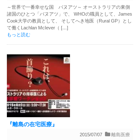
～世界で一番幸せな国 バヌアツ～ オーストラリアの東側
諸国のひとつ「バヌアツ」で、 WHOの職員として、James
Cook大学の教員として、 そしてへき地医（Rural GP）とし
て働くLachlan McIever（ […]
もっと読む
『離島の在宅医療』
2015/07/07
離島医療