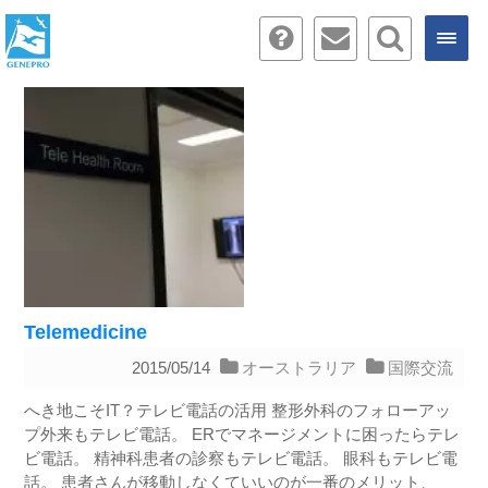
Telemedicine
2015/05/14
オーストラリア
国際交流
へき地こそIT？テレビ電話の活用 整形外科のフォローアッ
プ外来もテレビ電話。 ERでマネージメントに困ったらテレ
ビ電話。 精神科患者の診察もテレビ電話。 眼科もテレビ電
話。 患者さんが移動しなくていいのが一番のメリット、