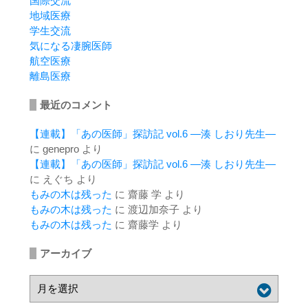
国際交流
地域医療
学生交流
気になる凄腕医師
航空医療
離島医療
最近のコメント
【連載】「あの医師」探訪記 vol.6 ―湊 しおり先生―
に
genepro
より
【連載】「あの医師」探訪記 vol.6 ―湊 しおり先生―
に
えぐち
より
もみの木は残った
に
齋藤 学
より
もみの木は残った
に
渡辺加奈子
より
もみの木は残った
に
齋藤学
より
アーカイブ