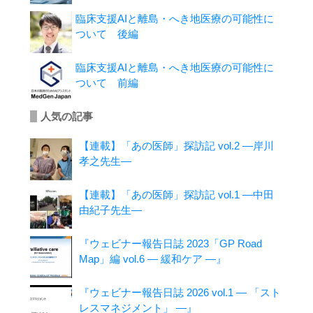
臨床支援AIと離島・へき地医療の可能性に
ついて 後編
臨床支援AIと離島・へき地医療の可能性に
ついて 前編
人気の記事
【連載】「あの医師」探訪記 vol.2 ―岸川
孝之先生―
【連載】「あの医師」探訪記 vol.1 ―中田
由紀子先生―
『ウェビナー報告日誌 2023「GP Road
Map」編 vol.6 ― 緩和ケア ―』
『ウェビナー報告日誌 2026 vol.1 ― 「スト
レスマネジメント」 ―』