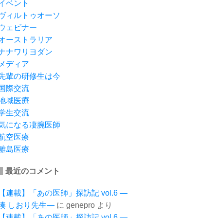
イベント
ヴィルトゥオーソ
ウェビナー
オーストラリア
ナナワリヨダン
メディア
先輩の研修生は今
国際交流
地域医療
学生交流
気になる凄腕医師
航空医療
離島医療
最近のコメント
【連載】「あの医師」探訪記 vol.6 ―
湊 しおり先生―
に
genepro
より
【連載】「あの医師」探訪記 vol.6 ―