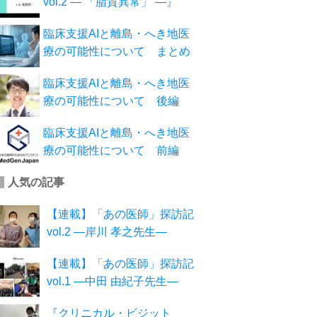
vol.2 ― 「脂質異常」 ―』
臨床支援AIと離島・へき地医
療の可能性について まとめ
臨床支援AIと離島・へき地医
療の可能性について 後編
臨床支援AIと離島・へき地医
療の可能性について 前編
人気の記事
【連載】「あの医師」探訪記
vol.2 ―岸川 孝之先生―
【連載】「あの医師」探訪記
vol.1 ―中田 由紀子先生―
『クリニカル・ビジット