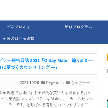
ゲネプロとは
研修プログラム
研修の日々＆連載
ナー報告日誌 2021「G’day Mate」編 vol.3 ―
SITに基づくカウンセリング ―』
2021/10/26
Registrars
ウェビナー
医療現場でも通用する実践的な英語力を涵養するため
イン英会話レッスン『G’day Mate』。 今回のセッシ
、「PLLISIT」と呼ばれる有用なカウンセリングモ