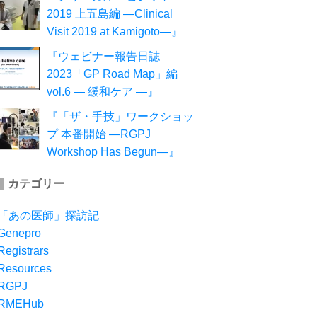
2019 上五島編 ―Clinical
Visit 2019 at Kamigoto―』
『ウェビナー報告日誌
2023「GP Road Map」編
vol.6 ― 緩和ケア ―』
『「ザ・手技」ワークショッ
プ 本番開始 ―RGPJ
Workshop Has Begun―』
カテゴリー
「あの医師」探訪記
Genepro
Registrars
Resources
RGPJ
RMEHub