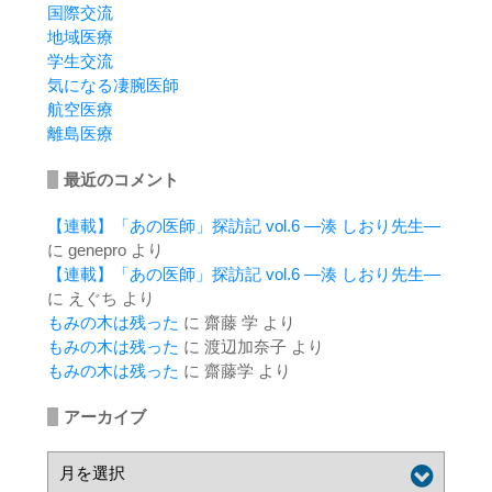
国際交流
地域医療
学生交流
気になる凄腕医師
航空医療
離島医療
最近のコメント
【連載】「あの医師」探訪記 vol.6 ―湊 しおり先生―
に
genepro
より
【連載】「あの医師」探訪記 vol.6 ―湊 しおり先生―
に
えぐち
より
もみの木は残った
に
齋藤 学
より
もみの木は残った
に
渡辺加奈子
より
もみの木は残った
に
齋藤学
より
アーカイブ