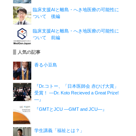
臨床支援AIと離島・へき地医療の可能性に
ついて 後編
臨床支援AIと離島・へき地医療の可能性に
ついて 前編
人気の記事
香る小豆島
『Dr.コトー、「日本医師会 赤ひげ大賞」
受賞！ ―Dr. Koto Recieved a Great Prize!
―』
『GMTとJCU ―GMT and JCU―』
学生講義「福祉とは？」