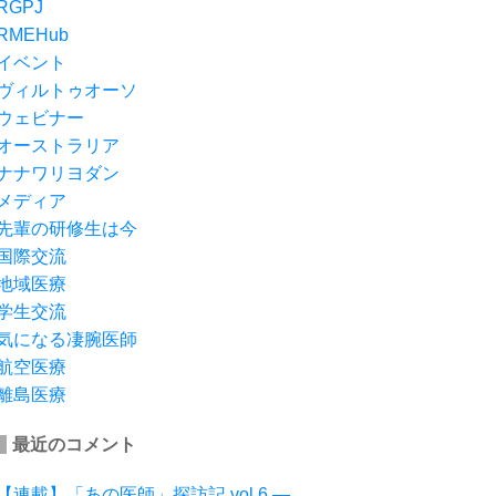
RGPJ
RMEHub
イベント
ヴィルトゥオーソ
ウェビナー
オーストラリア
ナナワリヨダン
メディア
先輩の研修生は今
国際交流
地域医療
学生交流
気になる凄腕医師
航空医療
離島医療
最近のコメント
【連載】「あの医師」探訪記 vol.6 ―