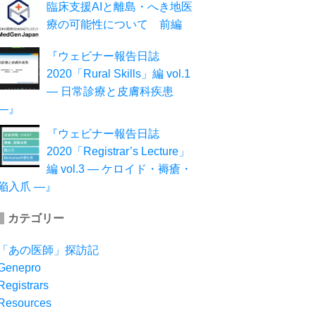
臨床支援AIと離島・へき地医
療の可能性について 前編
『ウェビナー報告日誌
2020「Rural Skills」編 vol.1
― 日常診療と皮膚科疾患
―』
『ウェビナー報告日誌
2020「Registrar’s Lecture」
編 vol.3 ― ケロイド・褥瘡・
陥入爪 ―』
カテゴリー
「あの医師」探訪記
Genepro
Registrars
Resources