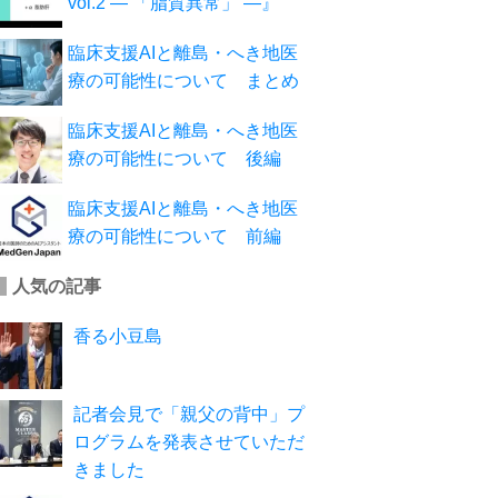
vol.2 ― 「脂質異常」 ―』
臨床支援AIと離島・へき地医
療の可能性について まとめ
臨床支援AIと離島・へき地医
療の可能性について 後編
臨床支援AIと離島・へき地医
療の可能性について 前編
人気の記事
香る小豆島
記者会見で「親父の背中」プ
ログラムを発表させていただ
きました