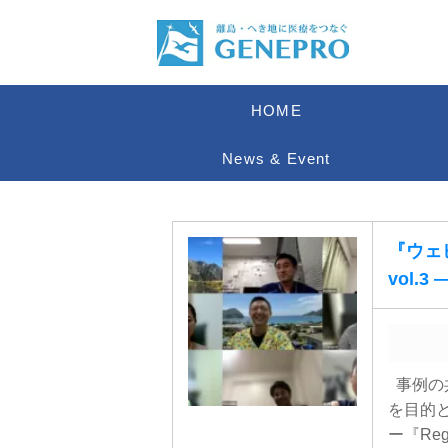
HOME
News & Event
『ウェビナ
vol.
事例の
を目的
ー『Reg