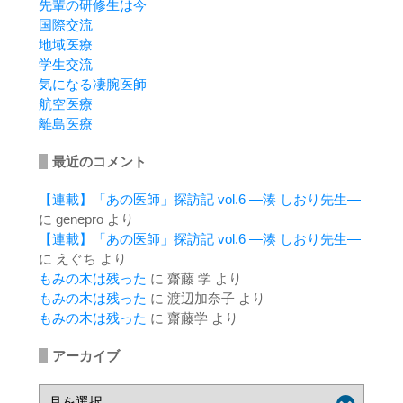
先輩の研修生は今
国際交流
地域医療
学生交流
気になる凄腕医師
航空医療
離島医療
最近のコメント
【連載】「あの医師」探訪記 vol.6 ―湊 しおり先生―
に
genepro
より
【連載】「あの医師」探訪記 vol.6 ―湊 しおり先生―
に
えぐち
より
もみの木は残った
に
齋藤 学
より
もみの木は残った
に
渡辺加奈子
より
もみの木は残った
に
齋藤学
より
アーカイブ