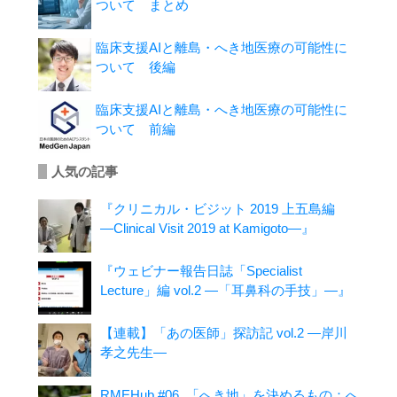
ついて まとめ
臨床支援AIと離島・へき地医療の可能性に
ついて 後編
臨床支援AIと離島・へき地医療の可能性に
ついて 前編
人気の記事
『クリニカル・ビジット 2019 上五島編
―Clinical Visit 2019 at Kamigoto―』
『ウェビナー報告日誌「Specialist
Lecture」編 vol.2 ―「耳鼻科の手技」―』
【連載】「あの医師」探訪記 vol.2 ―岸川
孝之先生―
RMEHub #06. 「へき地」を決めるもの：へ