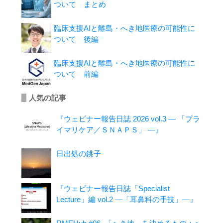
ついて まとめ
臨床支援AIと離島・へき地医療の可能性に
ついて 後編
臨床支援AIと離島・へき地医療の可能性に
ついて 前編
人気の記事
『ウェビナー報告日誌 2026 vol.3 ― 「プラ
イマリケア／ＳＮＡＰＳ」 ―』
日出処の銚子
『ウェビナー報告日誌「Specialist
Lecture」編 vol.2 ―「耳鼻科の手技」―』