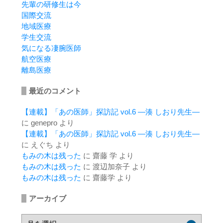
先輩の研修生は今
国際交流
地域医療
学生交流
気になる凄腕医師
航空医療
離島医療
最近のコメント
【連載】「あの医師」探訪記 vol.6 ―湊 しおり先生―
に
genepro
より
【連載】「あの医師」探訪記 vol.6 ―湊 しおり先生―
に
えぐち
より
もみの木は残った
に
齋藤 学
より
もみの木は残った
に
渡辺加奈子
より
もみの木は残った
に
齋藤学
より
アーカイブ