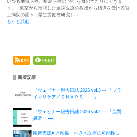
いつも地域医療、離島医療の “今” を目の当たりにできま
す。 東京から招聘した遠隔医療の教授から指導を受ける宮
上病院の面々 厚生労働省研究 […]
もっと読む
FEED
RSS
新着記事
『ウェビナー報告日誌 2026 vol.3 ― 「プラ
イマリケア／ＳＮＡＰＳ」 ―』
『ウェビナー報告日誌 2026 vol.2 ― 「脂質
異常」 ―』
臨床支援AIと離島・へき地医療の可能性に