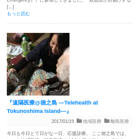
[…]
もっと読む
『遠隔医療@徳之島 ―Telehealth at
Tokunoshima Island―』
2017/01/19
地域医療
離島医療
今日も今日とて日がな一日、応援診療。 ここ徳之島では、