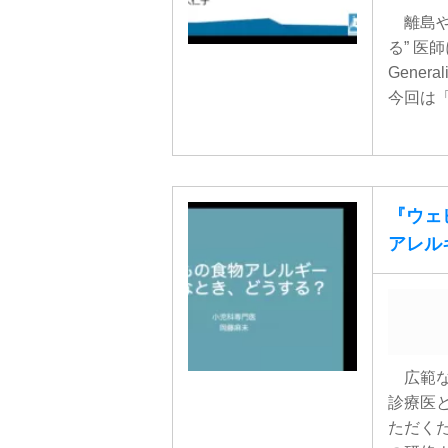
離島や
る” 医
Gener
今回は「 
『ウェビ
アレル
広範な
診療医
ただくための