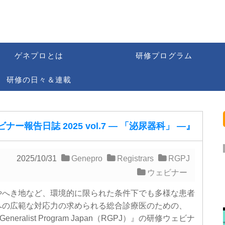
ゲネプロとは
研修プログラム
研修の日々＆連載
ナー報告日誌 2025 vol.7 ― 「泌尿器科」 ―』
2025/10/31
Genepro
Registrars
RGPJ
ウェビナー
へき地など、環境的に限られた条件下でも多様な患者
への広範な対応力の求められる総合診療医のための、
 Generalist Program Japan（RGPJ）』の研修ウェビナ