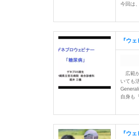
今回は、 
『ウェビ
広範か
いても活
Gener
自身も『R
『ウェビ