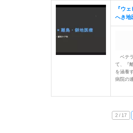
『ウェビ
へき地
ベテラ
て、『
を涵養
病院の連携
2 / 17