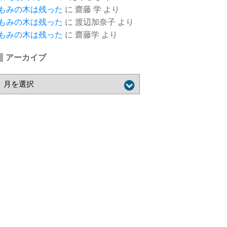
もみの木は残った
に
齋藤 学
より
もみの木は残った
に
渡辺加奈子
より
もみの木は残った
に
齋藤学
より
アーカイブ