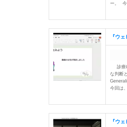
ー。 今回
『ウェビ
診療科
な判断と
Gener
今回は、
『ウェビ