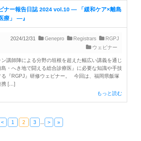
ナー報告日誌 2024 vol.10 ― 「緩和ケア×離島
医療」 ―』
2024/12/31
Genepro
Registrars
RGPJ
ウェビナー
ン講師陣による分野の垣根を超えた幅広い講義を通じ
離島・へき地で闘える総合診療医』に必要な知識や手技
する『RGPJ』研修ウェビナー。 今回は、福岡県飯塚
 […]
もっと読む
<
1
2
3
...
>
»