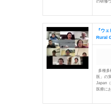
の研修ウ
『ウェビナ
Rural 
多種多
医」の実力
Japa
医療にお