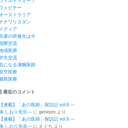
ヴィルトゥオーソ
ウェビナー
オーストラリア
ナナワリヨダン
メディア
先輩の研修生は今
国際交流
地域医療
学生交流
気になる凄腕医師
航空医療
離島医療
最近のコメント
【連載】「あの医師」探訪記 vol.6 ―
湊 しおり先生―
に
genepro
より
【連載】「あの医師」探訪記 vol.6 ―
湊 しおり先生―
に
えぐち
より