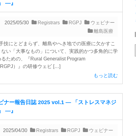
」 ―』
2025/05/30
Registrars
RGPJ
ウェビナー
離島医療
手技にとどまらず、離島やへき地での医療に欠かすこ
きない「大事なもの」について、実践的かつ多角的に学
ための、『Rural Generalist Program
（RGPJ）』の研修ウェビ […]
もっと読む
ナー報告日誌 2025 vol.1 ― 「ストレスマネジ
」 ―』
2025/04/30
Registrars
RGPJ
ウェビナー