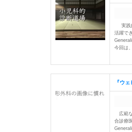
実践的
活躍でき
Gener
今回は、東
『ウェビ
広範な
合診療医
Gener