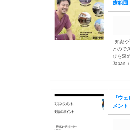
療範囲
知識や
とので
びを深める
Japan
『ウェビ
メント