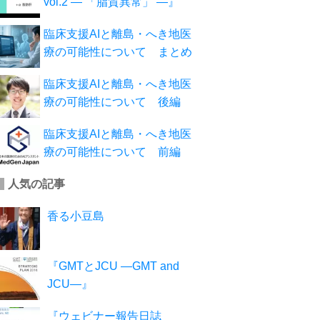
vol.2 ― 「脂質異常」 ―』
臨床支援AIと離島・へき地医
療の可能性について まとめ
臨床支援AIと離島・へき地医
療の可能性について 後編
臨床支援AIと離島・へき地医
療の可能性について 前編
人気の記事
香る小豆島
『GMTとJCU ―GMT and
JCU―』
『ウェビナー報告日誌