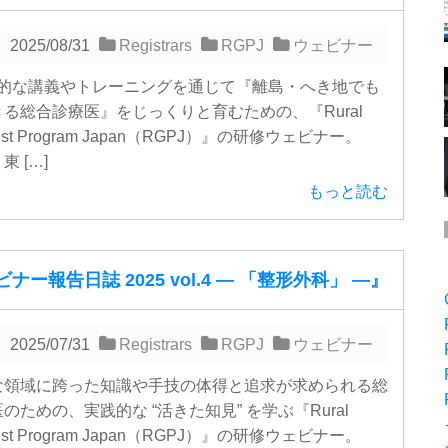
2025/08/31
Registrars
RGPJ
ウェビナー
な講義やトレーニングを通じて『離島・へき地でも
る総合診療医』をじっくりと育むための、『Rural
alist Program Japan（RGPJ）』の研修ウェビナー。
 […]
もっと読む
ナー報告日誌 2025 vol.4 ― 「整形外科」 ―』
2025/07/31
Registrars
RGPJ
ウェビナー
領域に跨った知識や手技の体得と追求が求められる総
のための、実践的な “活きた知見” を学ぶ『Rural
alist Program Japan（RGPJ）』の研修ウェビナー。