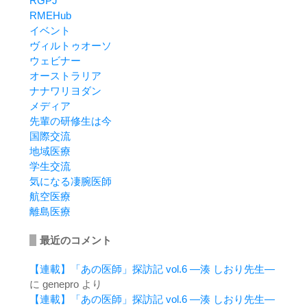
RGPJ
RMEHub
イベント
ヴィルトゥオーソ
ウェビナー
オーストラリア
ナナワリヨダン
メディア
先輩の研修生は今
国際交流
地域医療
学生交流
気になる凄腕医師
航空医療
離島医療
最近のコメント
【連載】「あの医師」探訪記 vol.6 ―湊 しおり先生―
に
genepro
より
【連載】「あの医師」探訪記 vol.6 ―湊 しおり先生―