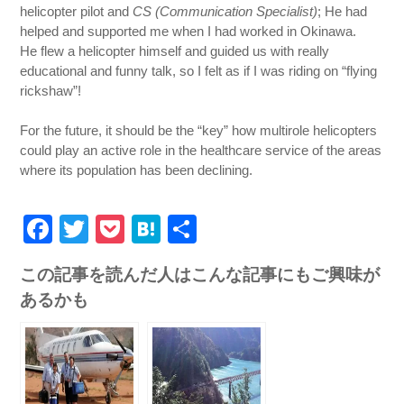
helicopter pilot and
CS (Communication Specialist)
; He had
helped and supported me when I had worked in Okinawa.
He flew a helicopter himself and guided us with really
educational and funny talk, so I felt as if I was riding on “flying
rickshaw”!
For the future, it should be the “key” how multirole helicopters
could play an active role in the healthcare service of the areas
where its population has been declining.
Facebook
Twitter
Pocket
Hatena
共
有
この記事を読んだ人はこんな記事にもご興味が
あるかも