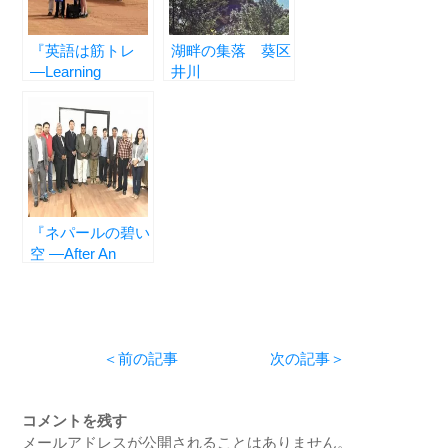
『英語は筋トレ
湖畔の集落 葵区
―Learning
井川
English Is Like A
Muscle
Training―』
『ネパールの碧い
空 ―After An
Inspection Tour to
Nepal』
＜前の記事
次の記事＞
コメントを残す
メールアドレスが公開されることはありません。