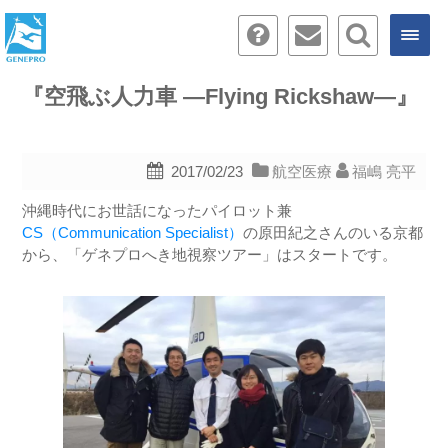
『空飛ぶ人力車 ―Flying Rickshaw―』
2017/02/23
航空医療
福嶋 亮平
沖縄時代にお世話になったパイロット兼
CS（Communication Specialist）
の原田紀之さんのいる京都
から、「ゲネプロへき地視察ツアー」はスタートです。