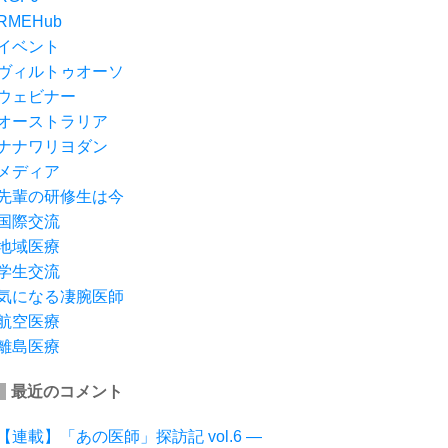
RMEHub
イベント
ヴィルトゥオーソ
ウェビナー
オーストラリア
ナナワリヨダン
メディア
先輩の研修生は今
国際交流
地域医療
学生交流
気になる凄腕医師
航空医療
離島医療
最近のコメント
【連載】「あの医師」探訪記 vol.6 ―