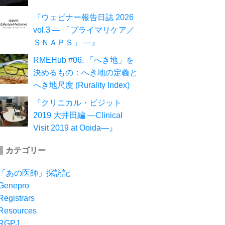
『ウェビナー報告日誌 2026
vol.3 ― 「プライマリケア／
ＳＮＡＰＳ」 ―』
RMEHub #06. 「へき地」を
決めるもの：へき地の定義と
へき地尺度 (Rurality Index)
『クリニカル・ビジット
2019 大井田編 ―Clinical
Visit 2019 at Ooida―』
カテゴリー
「あの医師」探訪記
Genepro
Registrars
Resources
RGPJ