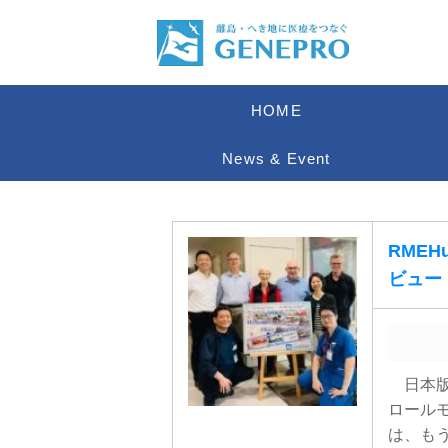
HOME
News & Event
RMEH
ビュー（
日本版
ロール
は、も