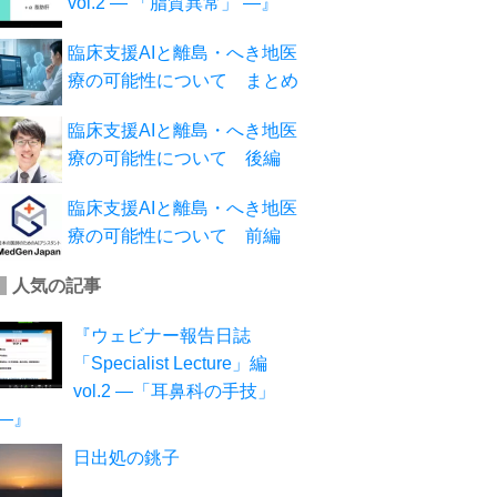
vol.2 ― 「脂質異常」 ―』
臨床支援AIと離島・へき地医
療の可能性について まとめ
臨床支援AIと離島・へき地医
療の可能性について 後編
臨床支援AIと離島・へき地医
療の可能性について 前編
人気の記事
『ウェビナー報告日誌
「Specialist Lecture」編
vol.2 ―「耳鼻科の手技」
―』
日出処の銚子