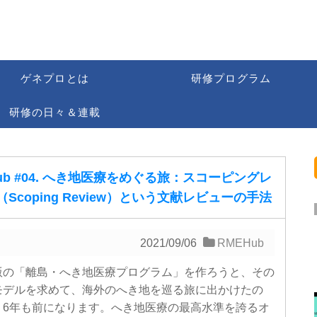
ゲネプロとは
研修プログラム
研修の日々＆連載
ub #04. へき地医療をめぐる旅：スコーピングレ
Scoping Review）という文献レビューの手法
2021/09/06
RMEHub
の「離島・へき地医療プログラム」を作ろうと、その
モデルを求めて、海外のへき地を巡る旅に出かけたの
う6年も前になります。へき地医療の最高水準を誇るオ