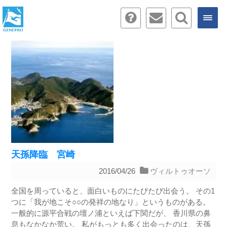
天孫降臨 宮崎
2016/04/26
ヴィルトゥオーソ
全国を周っていると、面白いものにたびたび出会う。 その1
つに「我が地こそ○○の発祥の地なり」というものがある。
一般的に源平合戦の壇ノ浦といえば下関だが、 香川県の鼻
息もなかなか荒い。 私がもっとも多く出会ったのは、天孫