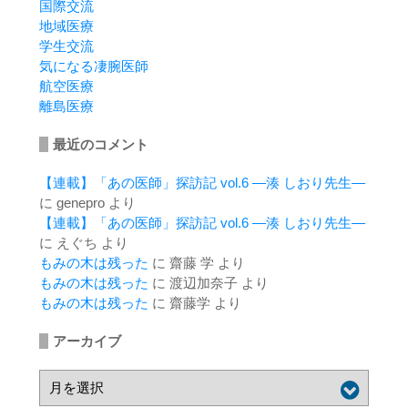
国際交流
地域医療
学生交流
気になる凄腕医師
航空医療
離島医療
最近のコメント
【連載】「あの医師」探訪記 vol.6 ―湊 しおり先生―
に
genepro
より
【連載】「あの医師」探訪記 vol.6 ―湊 しおり先生―
に
えぐち
より
もみの木は残った
に
齋藤 学
より
もみの木は残った
に
渡辺加奈子
より
もみの木は残った
に
齋藤学
より
アーカイブ