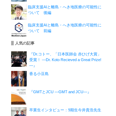
臨床支援AIと離島・へき地医療の可能性に
ついて 後編
臨床支援AIと離島・へき地医療の可能性に
ついて 前編
人気の記事
『Dr.コトー、「日本医師会 赤ひげ大賞」
受賞！ ―Dr. Koto Recieved a Great Prize!
―』
香る小豆島
『GMTとJCU ―GMT and JCU―』
卒業生インタビュー：9期生今井貴浩先生