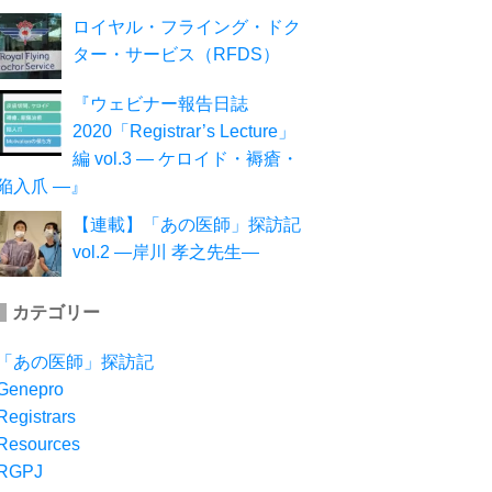
ロイヤル・フライング・ドク
ター・サービス（RFDS）
『ウェビナー報告日誌
2020「Registrar’s Lecture」
編 vol.3 ― ケロイド・褥瘡・
陥入爪 ―』
【連載】「あの医師」探訪記
vol.2 ―岸川 孝之先生―
カテゴリー
「あの医師」探訪記
Genepro
Registrars
Resources
RGPJ