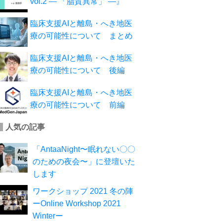
vol.2 ― 「脂質異常」 ―』
臨床支援AIと離島・へき地医
療の可能性について まとめ
臨床支援AIと離島・へき地医
療の可能性について 後編
臨床支援AIと離島・へき地医
療の可能性について 前編
人気の記事
「AntaaNight〜眠れない〇〇
のための夜会〜」に登壇いた
します
ワークショップ 2021 冬の陣
ーOnline Workshop 2021
Winterー