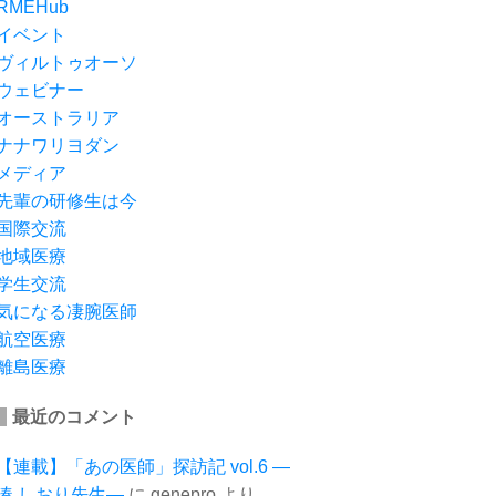
RMEHub
イベント
ヴィルトゥオーソ
ウェビナー
オーストラリア
ナナワリヨダン
メディア
先輩の研修生は今
国際交流
地域医療
学生交流
気になる凄腕医師
航空医療
離島医療
最近のコメント
【連載】「あの医師」探訪記 vol.6 ―
湊 しおり先生―
に
genepro
より