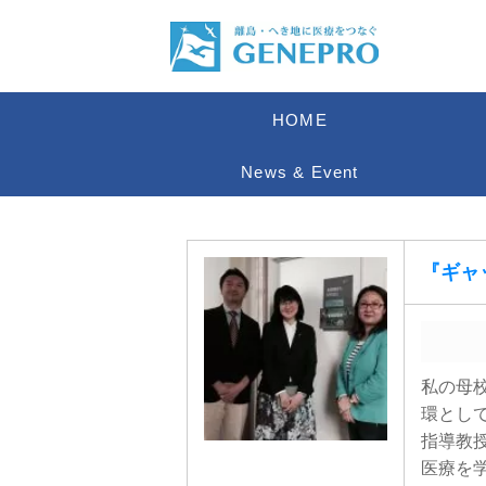
HOME
News & Event
『ギャッ
私の母
環とし
指導教
医療を学