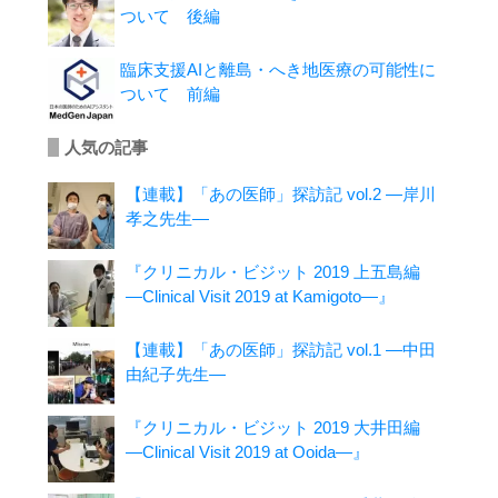
ついて 後編
臨床支援AIと離島・へき地医療の可能性に
ついて 前編
人気の記事
【連載】「あの医師」探訪記 vol.2 ―岸川
孝之先生―
『クリニカル・ビジット 2019 上五島編
―Clinical Visit 2019 at Kamigoto―』
【連載】「あの医師」探訪記 vol.1 ―中田
由紀子先生―
『クリニカル・ビジット 2019 大井田編
―Clinical Visit 2019 at Ooida―』