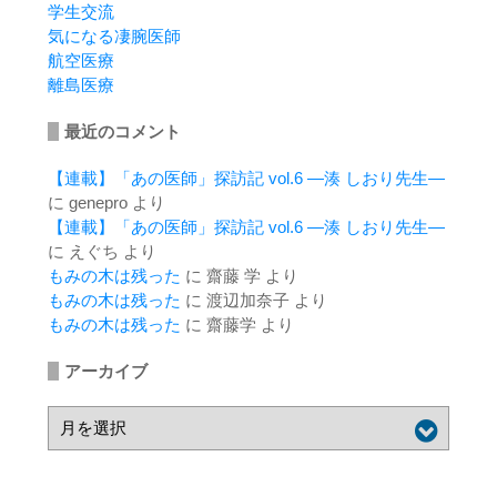
学生交流
気になる凄腕医師
航空医療
離島医療
最近のコメント
【連載】「あの医師」探訪記 vol.6 ―湊 しおり先生―
に
genepro
より
【連載】「あの医師」探訪記 vol.6 ―湊 しおり先生―
に
えぐち
より
もみの木は残った
に
齋藤 学
より
もみの木は残った
に
渡辺加奈子
より
もみの木は残った
に
齋藤学
より
アーカイブ