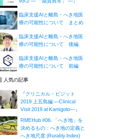
vol.2 ― 「脂質異常」 ―』
臨床支援AIと離島・へき地医
療の可能性について まとめ
臨床支援AIと離島・へき地医
療の可能性について 後編
臨床支援AIと離島・へき地医
療の可能性について 前編
人気の記事
『クリニカル・ビジット
2019 上五島編 ―Clinical
Visit 2019 at Kamigoto―』
RMEHub #06. 「へき地」を
決めるもの：へき地の定義と
へき地尺度 (Rurality Index)