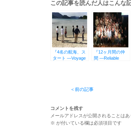
この記事を読んだ人はこんな
『4名の航海、ス
『12ヶ月間の仲
タート ―Voyage
間 ―Reliable
for a Good Rural
Comrades in
Specialits―』
Tokunoshima
Island―』
＜前の記事
コメントを残す
メールアドレスが公開されることはあ
※
が付いている欄は必須項目です