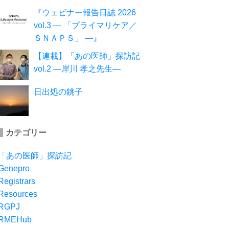
『ウェビナー報告日誌 2026
vol.3 ― 「プライマリケア／
ＳＮＡＰＳ」 ―』
【連載】「あの医師」探訪記
vol.2 ―岸川 孝之先生―
日出処の銚子
カテゴリー
「あの医師」探訪記
Genepro
Registrars
Resources
RGPJ
RMEHub