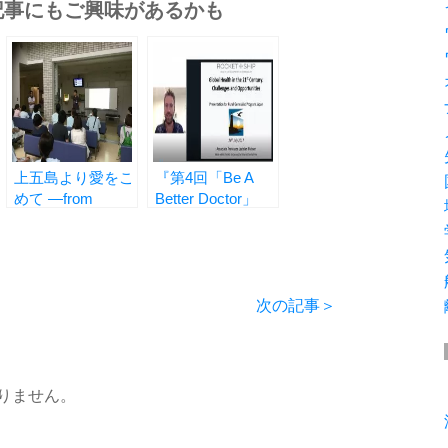
記事にもご興味があるかも
上五島より愛をこ
『第4回「Be A
めて ―from
Better Doctor」
Kamigoto Island
―“Be A Better
with Love―
Doctor” Vol.4 by
Dr. Lachlan
McIver 』
次の記事＞
りません。