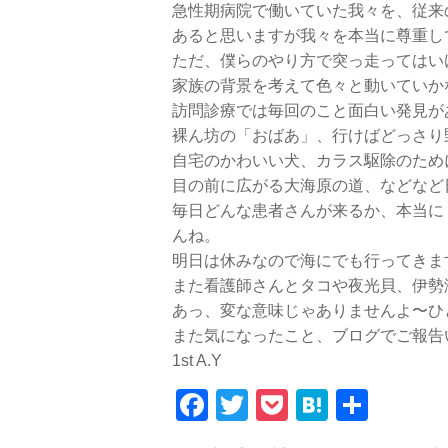
急性期病院で働いていた我々を、従来
あると思いますが我々を本当に尊重し
ただ、僕らのやり方で突っ走ってはい
家族の背景を考えて色々と動いていか
訪問診療では毎回のこと面白い発見が
裸ん坊の「おばあ」、行けばどっさり
自宅のかわいい犬、カラス駆除のため
目の前に広がる大海原の道、などなど
毎日どんな患者さんが来るか、本当に
んね。
明日は休みなので海にでも行ってきま
また看護師さんとタコや夜光貝、伊勢
あっ、変な意味じゃありませんよ〜ひ
また気になったこと、ブログでご報告
1st A.Y
Facebook
Twitter
Pocket
Hatena
共
有