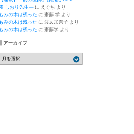
湊 しおり先生―
に
えぐち
より
もみの木は残った
に
齋藤 学
より
もみの木は残った
に
渡辺加奈子
より
もみの木は残った
に
齋藤学
より
アーカイブ