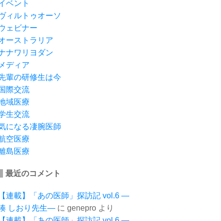
イベント
ヴィルトゥオーソ
ウェビナー
オーストラリア
ナナワリヨダン
メディア
先輩の研修生は今
国際交流
地域医療
学生交流
気になる凄腕医師
航空医療
離島医療
最近のコメント
【連載】「あの医師」探訪記 vol.6 ―
湊 しおり先生―
に
genepro
より
【連載】「あの医師」探訪記 vol.6 ―