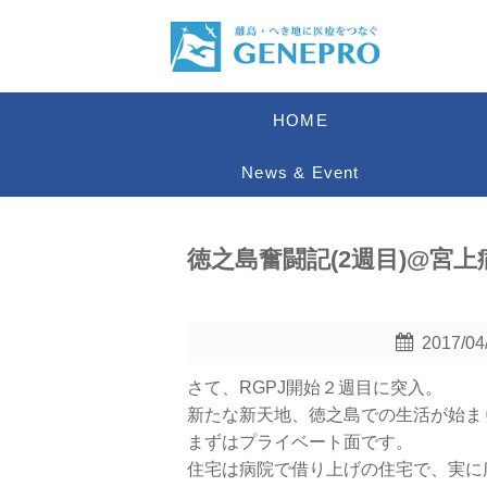
HOME
News & Event
徳之島奮闘記(2週目)@宮上
2017/04
さて、RGPJ開始２週目に突入。
新たな新天地、徳之島での生活が始ま
まずはプライベート面です。
住宅は病院で借り上げの住宅で、実に