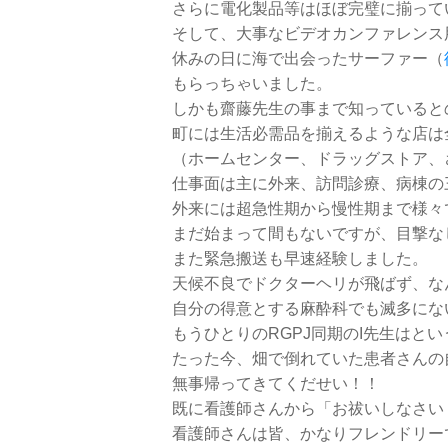
さらに電化製品等はほぼ完璧に揃って
そして、大事なビデオカンファレンス
休みの日に海で出会ったサーファー（
もらっちゃいました。
しかも齋藤先生の事まで知っていると
町には生活必需品を揃えるような店は
（ホームセンター、ドラッグストア、
仕事面は主に外来、訪問診療、病棟の
外来には超急性期から慢性期まで様々
まだ始まって間もないですが、目撃な
また緊急搬送も早速経験しました。
天候不良でドクターヘリが飛ばず、な
自分の得意とする麻酔科でも滅多にな
もうひとりのRGPJ同期のI先生はとい
たった今、畑で倒れていた患者さんの
無事帰ってきてくだせい！！
既に看護師さんから「お祓いしなさい
看護師さんは皆、かなりフレンドリー