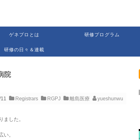
ゲネプロとは
研修プログラム
研修の日々＆連載
病院
/11
Registrars
RGPJ
離島医療
yueshunwu
りました。
広い。