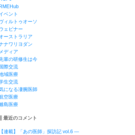
RMEHub
イベント
ヴィルトゥオーソ
ウェビナー
オーストラリア
ナナワリヨダン
メディア
先輩の研修生は今
国際交流
地域医療
学生交流
気になる凄腕医師
航空医療
離島医療
最近のコメント
【連載】「あの医師」探訪記 vol.6 ―