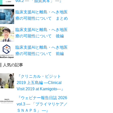
vol.2 ― 「脂質異常」 ―』
臨床支援AIと離島・へき地医
療の可能性について まとめ
臨床支援AIと離島・へき地医
療の可能性について 後編
臨床支援AIと離島・へき地医
療の可能性について 前編
人気の記事
『クリニカル・ビジット
2019 上五島編 ―Clinical
Visit 2019 at Kamigoto―』
『ウェビナー報告日誌 2026
vol.3 ― 「プライマリケア／
ＳＮＡＰＳ」 ―』