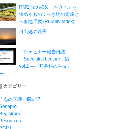
RMEHub #06. 「へき地」を
決めるもの：へき地の定義と
へき地尺度 (Rurality Index)
日出処の銚子
『ウェビナー報告日誌
「Specialist Lecture」編
vol.2 ―「耳鼻科の手技」
―』
カテゴリー
「あの医師」探訪記
Genepro
Registrars
Resources
RGPJ