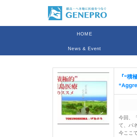
HOME
News & Event
『“積極
“Aggr
今回、「
て、パ
今ここ