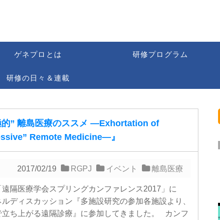
ゲネプロとは
研修プログラム
研修の日々＆連載
的” 離島医療のススメ ―Exhortation of
essive” Remote Medicine―』
2017/02/19
RGPJ
イベント
離島医療
遠隔医療学会スプリングカンファレンス2017」に
ネルディスカッション『多施設研究の参加各施設より、
で立ち上がる遠隔診療』に参加してきました。 カンフ