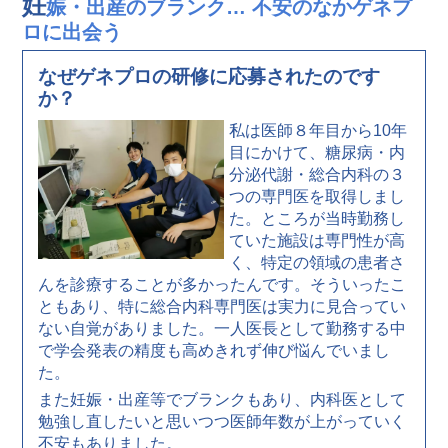
妊
娠・出産のブランク… 不安のなかゲネプ
ロに出会う
なぜゲネプロの研修に応募されたのです
か？
私は医師８年目から10年
目にかけて、糖尿病・内
分泌代謝・総合内科の３
つの専門医を取得しまし
た。ところが当時勤務し
ていた施設は専門性が高
く、特定の領域の患者さ
んを診療することが多かったんです。そういったこ
ともあり、特に総合内科専門医は実力に見合ってい
ない自覚がありました。一人医長として勤務する中
で学会発表の精度も高めきれず伸び悩んでいまし
た。
また妊娠・出産等でブランクもあり、内科医として
勉強し直したいと思いつつ医師年数が上がっていく
不安もありました。