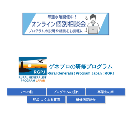
ゲネプロの
研修プログラム
Rural Generalist Program Japan : RGPJ
７
つの柱
プ
ログラムの流れ
卒
業生の声
FAQ
よくある質問
研
修病院紹介