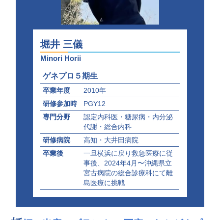
堀井 三儀
Minori Horii
ゲネプロ５期生
卒業年度
2010年
研修参加時
PGY12
専門分野
認定内科医・糖尿病・内分泌
代謝・総合内科
研修病院
高知・大井田病院
卒業後
一旦横浜に戻り救急医療に従
事後、2024年4月〜沖縄県立
宮古病院の総合診療科にて離
島医療に挑戦