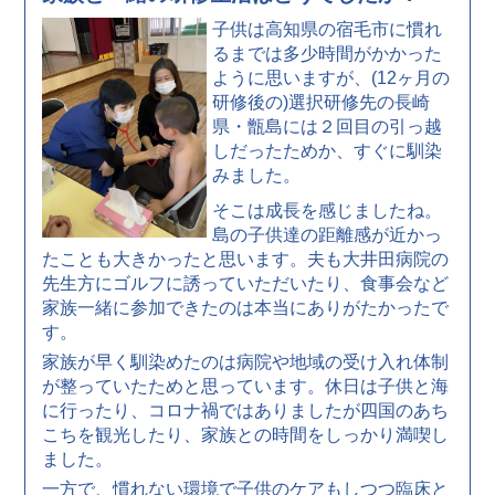
子供は高知県の宿毛市に慣れ
るまでは多少時間がかかった
ように思いますが、(12ヶ月の
研修後の)選択研修先の長崎
県・甑島には２回目の引っ越
しだったためか、すぐに馴染
みました。
そこは成長を感じましたね。
島の子供達の距離感が近かっ
たことも大きかったと思います。夫も大井田病院の
先生方にゴルフに誘っていただいたり、食事会など
家族一緒に参加できたのは本当にありがたかったで
す。
家族が早く馴染めたのは病院や地域の受け入れ体制
が整っていたためと思っています。休日は子供と海
に行ったり、コロナ禍ではありましたが四国のあち
こちを観光したり、家族との時間をしっかり満喫し
ました。
一方で、慣れない環境で子供のケアもしつつ臨床と