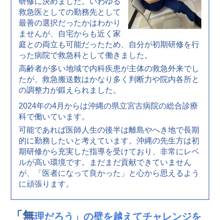
研修に決めました。いわゆる
救急医としての勤務先として
最善の選択だったかはわかり
ませんが、自宅からも近く家
庭との両立も可能だったため、自分が初期研修を行
った病院で救急科として働きました。
高齢者が多い地域で内科疾患が主体の救急外来でし
たが、救急搬送数はかなり多く判断力や院内各所と
の調整力が鍛えられました。
2024年の4月からは沖縄の県立宮古病院の総合診療
科で働いています。
可能であれば医師人生の後半は離島やへき地で長期
的に勤務したいと考えています。沖縄の先生方は初
期研修から充実した指導を受けており、非常にレベ
ルが高い環境です。まだまだ貢献できていません
が、「医者になって良かった」と心から思えるよう
に頑張ります。
「無
理だろう」の壁を越えてチャレンジを