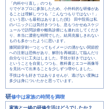
「内科やり直し」のつも
りでゲネプロに参加したため、小外科的な研修があ
ることは理解しつつも「こんなつもりではない！」
という思いも最初はありました(笑) 田中院長は私
のパニックには気付きつつも、息もつかせぬスケジ
ュールで訪問診療や離島診療にも連れ出してくださ
り、本当に濃密な時間でした。結局克服しきれない
ものも多かったように思います。
膝関節穿刺一つとってもイメージの湧かない関節腔
への注射は恐怖があり、解剖を再確認して臨んだり
自分なりに工夫はしました。手技が好きではない、
ということを自覚しつつも、教科書とエコー画像等
を見比べて出来ることを少しずつ増やしました。
手技は今も好きではありませんが、逃げない度胸は
多少は身についたかと思っています。
研
修中は家族の時間を満喫
家族と一緒の研修生活はどうでしたか？