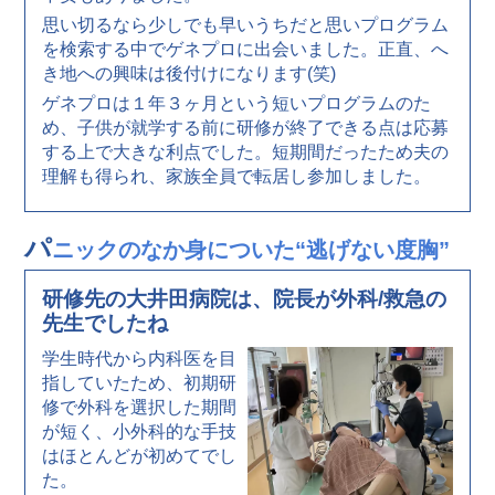
思い切るなら少しでも早いうちだと思いプログラム
を検索する中でゲネプロに出会いました。正直、へ
き地への興味は後付けになります(笑)
ゲネプロは１年３ヶ月という短いプログラムのた
め、子供が就学する前に研修が終了できる点は応募
する上で大きな利点でした。短期間だったため夫の
理解も得られ、家族全員で転居し参加しました。
パ
ニックのなか身についた“逃げない度胸”
研修先の大井田病院は、院長が外科/救急の
先生でしたね
学生時代から内科医を目
指していたため、初期研
修で外科を選択した期間
が短く、小外科的な手技
はほとんどが初めてでし
た。