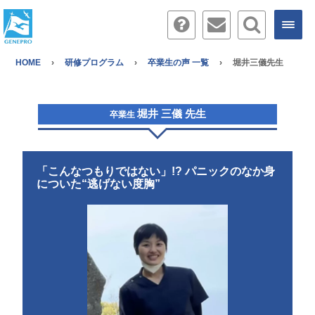
HOME
研修プログラム
卒業生の声 一覧
堀井三儀先生
堀井 三儀 先生
卒業生
「こんなつもりではない」!? パニックのなか身
についた“逃げない度胸”